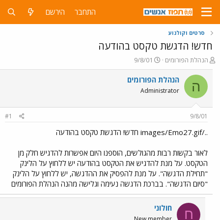
התחבר
הירשם
סרטים וקולנוע
חדש! הדגשת טקסט בהודעה
פ
פ
הנהלת הפורומים
9/8/01
ו
ו
ת
ר
הנהלת הפורומים
ה
ח
ס
Administrator
ה
ם
נ
ב
ו
ת
#1
9/8/01
ש
א
א
ר
../images/Emo27.gif חדש! הדגשת טקסט בהודעה
י
ך
לאור בקשות רבות מהגולשים, הוספנו היום אפשרות להדגיש חלק מן
הטקסט. על מנת להדגיש את הטקסט בהודעה יש ללחוץ על הלינק
"תחילת הדגשה". על מנת להפסיק את ההדגשה, יש ללחוץ על הלינק
"סיום הדגשה". בברכת הדגשה נעימה וגלישה מהנה הנהלת הפורומים
חולוני
ח
New member