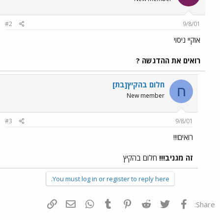
#2
9/8/01
אוקיי ניסוי
רואים את ההדגשה ?
חלום בהקיץ[בת]
ח
New member
#3
9/8/01
רואים!!!
זה מגניב!!!
חלום בהקיץ
You must log in or register to reply here.
פייסבוק
Twitter
Reddit
Pinterest
Tumblr
WhatsApp
דואר אלקטרוני
הוסף קישור
Share: