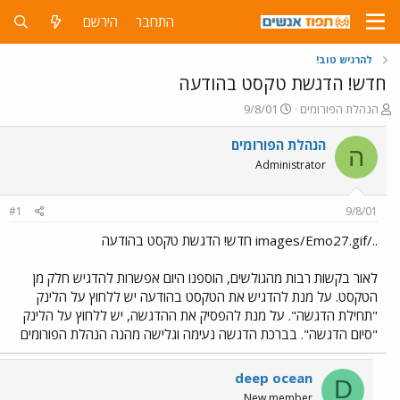
התחבר
הירשם
להרגיש טוב!
חדש! הדגשת טקסט בהודעה
פ
פ
הנהלת הפורומים
9/8/01
ו
ו
ת
ר
הנהלת הפורומים
ה
ח
ס
Administrator
ה
ם
נ
ב
ו
ת
#1
9/8/01
ש
א
א
ר
../images/Emo27.gif חדש! הדגשת טקסט בהודעה
י
ך
לאור בקשות רבות מהגולשים, הוספנו היום אפשרות להדגיש חלק מן
הטקסט. על מנת להדגיש את הטקסט בהודעה יש ללחוץ על הלינק
"תחילת הדגשה". על מנת להפסיק את ההדגשה, יש ללחוץ על הלינק
"סיום הדגשה". בברכת הדגשה נעימה וגלישה מהנה הנהלת הפורומים
deep ocean
D
New member