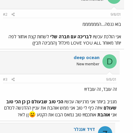
#2
9/8/01
בוא ננסה....הממממממ
אני הולכת עכשיו
לבריכה עם חברה שלי
לשחות קצת אחזור לפה
יותר מאוחר LOVE YOU ALL מיכלול (המבינה תבין)
deep ocean
D
New member
#3
9/8/01
זה עובד, זה עובד!!!
מגניב ביותר אני מרגישה עכשיו
הכי טוב שבעולם כן כן הכי טוב
שעולם
איזה כיף לי טוב אני ממש אוהבת את עניין ההדגשה לכולם
אני
אוהבת
אותכם!!! טוב נמאס הבנו את הקטע
)) לא?
דויד אנגלר