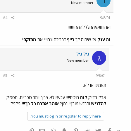
ד
New member
#4
9/8/01
ואהווווואאההלללההה!!!!!!!
זה ענק
אז שיהיה לך
כייף
בבריכה וגם!!!! את
מתוקה!
גיל גיל
ג
New member
#5
9/8/01
תאמינו או לא,
אבל בדיוק
לזה
חיכיתי!!! עכשיו לא צריך יותר כוכביות, מספיק
להדגיש
והרגש מובן!!! נכון?
אוהב אתכם כל כך!!!
גילגיל
You must log in or register to reply here.
פייסבוק
Twitter
Reddit
Pinterest
Tumblr
WhatsApp
דואר אלקטרוני
הוסף קישור