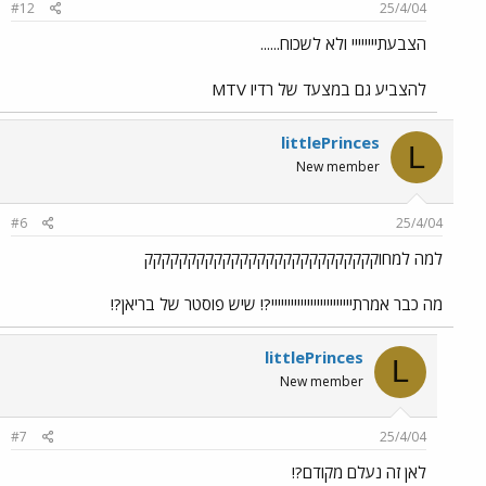
#12
25/4/04
הצבעתיייייייי ולא לשכוח......
להצביע גם במצעד של רדיו MTV
littlePrinces
L
New member
#6
25/4/04
למה למחוקקקקקקקקקקקקקקקקקקקקקקקקקקק
מה כבר אמרתייייייייייייייייייייייייי?! שיש פוסטר של בריאן?!
littlePrinces
L
New member
#7
25/4/04
לאן זה נעלם מקודם?!