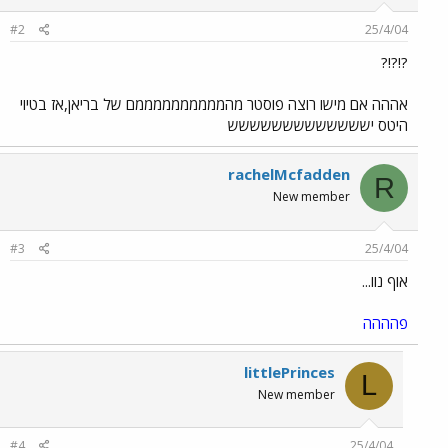
#2
25/4/04
?!?!?
אההה אם מישו רוצה פוסטר מהממממממממממם של בריאן,אז בטיוי
היטס יששששששששששששש
rachelMcfadden
R
New member
#3
25/4/04
אוף נוו...
פהההה
littlePrinces
L
New member
#4
25/4/04