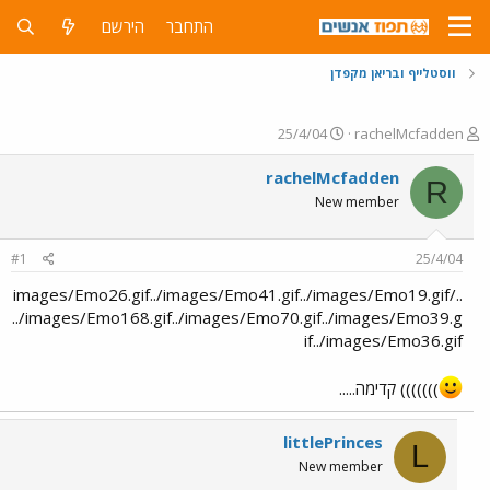
התחבר
הירשם
ווסטלייף ובריאן מקפדן
פ
פ
25/4/04
rachelMcfadden
ו
ו
ת
ר
rachelMcfadden
R
ח
ס
New member
ה
ם
נ
ב
ו
ת
#1
25/4/04
ש
א
א
ר
../images/Emo26.gif../images/Emo41.gif../images/Emo19.gif
י
../images/Emo168.gif../images/Emo70.gif../images/Emo39.g
ך
if../images/Emo36.gif
))))))) קדימה.....
littlePrinces
L
New member