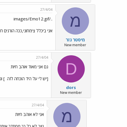
27/4/04
מ
../images/Emo12.gif
אני ביכלל צימחוני,ככה הורגים חי
מיסטר גזר
New member
27/4/04
D
גם אני מאוד אוהב חיות
[יש לי על היד הוכחה לזה
] וג
dors
New member
27/4/04
מ
אני לא אוהב חיות
טוב,לא כל כך מסתדר איתם,