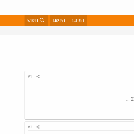
התחבר
הירשם
חיפוש
#1
....
#2