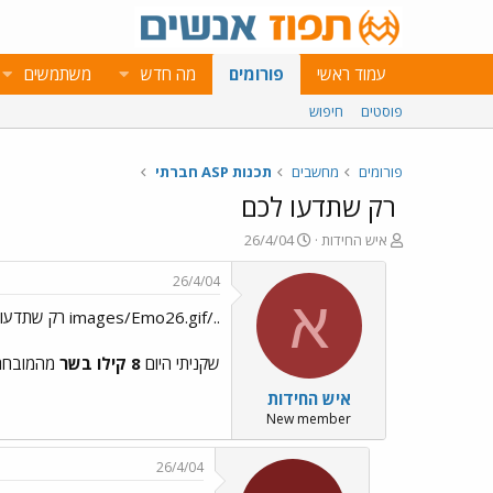
עמוד ראשי
פורומים
מה חדש
משתמשים
פוסטים
חיפוש
פורומים
מחשבים
תכנות ASP חברתי
רק שתדעו לכם
פ
פ
איש החידות
26/4/04
ו
ו
ת
ר
26/4/04
ח
ס
א
../images/Emo26.gif רק שתדעו לכם ../images/Emo26.gif../images/Emo26.gif
ה
ם
נ
ב
ו
ת
שקניתי היום
8 קילו בשר
מהמובחר 
ש
א
איש החידות
א
ר
י
New member
ך
26/4/04