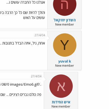
ה
אצלנו כל החברה עושים ו....
והולך להיות שם כל כך הרבה בשר
עושים על האש
השדון יחזקאל
New member
27/4/04
Y
אחח, גיל, איזה הבדל בתגובות ../mages/Emo3.gif
yuval k
New member
27/4/04
א
../images/Emo6.gif פשוט מאוד ..
פה כולם גברים רציניים ... שם 
איש החידות
New member