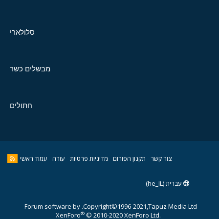
סלולארי
מבשלים כשר
חתולים
צור קשר
תקנון הפורום
מדיניות פרטיות
עזרה
עמוד ראשי
עברית (he_IL)
Forum software by
Copyright©1996-2021,Tapuz Media Ltd.
®
XenForo
© 2010-2020 XenForo Ltd.