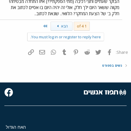
הבוקר שעתיים וחצי רכיבה (מתי הספקתי??) איזו התחלה מבטיחה!
מקווה ששאר היום ילך חלק. אולי זה יהיה היום בו אסיים לכתוב את
חלק ב' של הצעת המחקר? הלוואי.. שונאת לכתוב..
Last
1 of 4
הבא
You must log in or register to reply here.
פייסבוק
Twitter
Reddit
Pinterest
Tumblr
WhatsApp
דואר אלקטרוני
הוסף קישור
Share:
נשים בספורט
האח הגדול