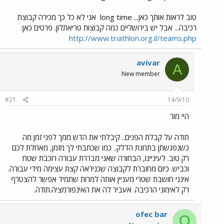
טוב לראות אותך כאן... long time
אני לא כל כך מכירה קבוצת
רכיבה... אבל יש בירושליים כמה קבוצות טריאתלון. פרטים כאן:
http://www.triathlon.org.il/teams.php
avivar
A
New member
#21
14/9/10
היי מור
תודה על קבלת הפנים.. קיבלתי את הדש ממך לפני זמן מה
כשנפגשתן בתחנת הדלק.. כמו שכתבתי לך מזמן, מאחלת לכם
רק טוב. לעיניינו, הבחורה שאני מבררת עבורה רוכבת שטח
וכביש. כיום מחוברת לקבוצה שכניראה קצת עצימה מידי עבורה.
אינני חושבת שטרי מעניין אותה למרות שתמיד אפשר להצטרף
רק לאימוני הרכיבה. אעביר לה את האינפורמציה.תודה.
ofec bar
O