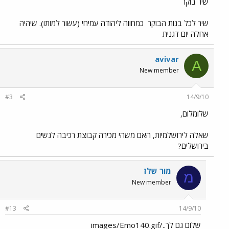
שיר בוקר
שיר לכל בנות הבוקר
כמחווה ליהודה עמיחי (עשור למותו). שיהיה
אחלה יום דגנית
avivar
A
New member
#3
14/9/10
שלומלום,
שאלה לירושלמיות, האם משהי מכירה קבוצת רכיבה לנשים
בירושלים?
מור שלז
מ
New member
#13
14/9/10
שלום גם לך../images/Emo140.gif