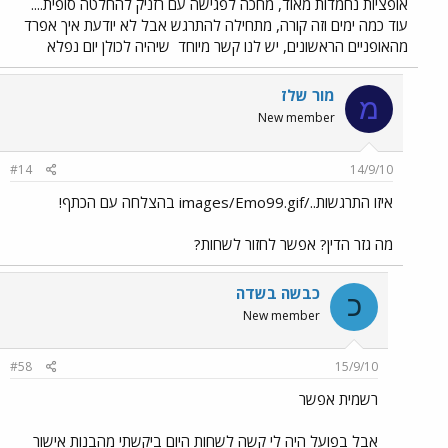
אופציות נחמדות מאוד, מחכה לפגישה עם רזניק להחלטה סופית....
עוד כמה ימים וזה קורה, מתחילה להתרגש אבל לא יודעת איך אפרד
מהאופניים הראשונים, יש לנו קשר מיוחד
שיהיה לכולן יום נפלא
מור שלז
מ
New member
#14
14/9/10
איזו התרגשות../images/Emo99.gif בהצלחה עם הכתף!
מה גזר הדין? אפשר לחזור לשחות?
כבשה בשדה
כ
New member
#58
15/9/10
רשמית אפשר
אבל בפועל היה לי קשה לשחות היום ביקשתי מהבנות אישור