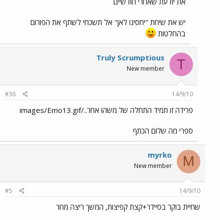
את יודעת שאחרי חודשיים
יש את שיחת "יחסינו לאן" אל תשכחי לשתף את הפורום
בהחלטות
Truly Scrumptious
T
New member
#36
14/9/10
פרידה זו תמיד התחלה של משהו אחר../images/Emo13.gif
ספרי מה שלום הכתף
myrko
M
New member
#5
14/9/10
שחיית בוקר בסיידר+קצת קפיצות, המשך ריצה מחר