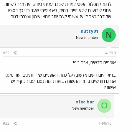
לחזור למסלול האיטי למרות שכבר עליתי כיתה, היה מוזר לשחות
אחרי שבועיים שלא הייתי במים, לא ציפיתי שעד כדי כך בסופו
של דבר כאב לי אז עשיתי קצת יותר מחצי אימון ועצרתי לנוח
nutty01
N
New member
#32
14/9/10
אופניים חדשים, איזה כיף!
בדיוק היום חשבתי (שוב) על כמה האופניים שלי חתיכים. עוד מעט
אנחנו חודשיים ביחד והתשוקה בוערת
מה נסגר עם הכתף? יש
אישור?
ofec bar
O
New member
#33
14/9/10