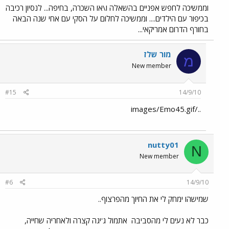
וממשיכה לחפש אפניים בהשאלה ו\או השכרה, בחיפה... לנסיון רכיבה
בכיפור עם הילדים.... וממשיכה לחלום על הסקי עם אחי שנה הבאה
בחורף הדרום אמריקאי...
מור שלז
מ
New member
#15
14/9/10
../images/Emo45.gif
nutty01
N
New member
#6
14/9/10
שמישהו ימחק לי את החיוך מהפרצוף..
כבר לא נעים לי מהסביבה
אתמול ג'יגה קצרה ולאחריה שחייה,