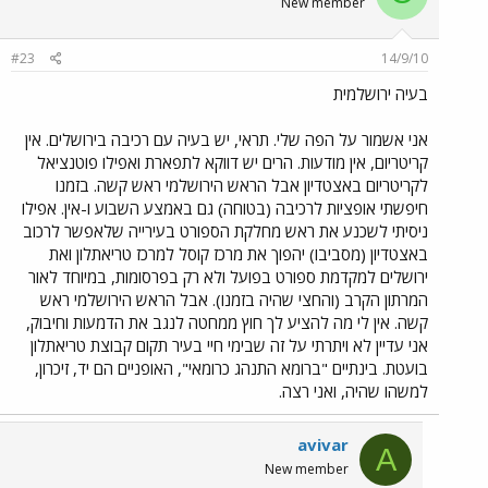
New member
#23
14/9/10
בעיה ירושלמית
אני אשמור על הפה שלי. תראי, יש בעיה עם רכיבה בירושלים. אין
קריטריום, אין מודעות. הרים יש דווקא לתפארת ואפילו פוטנציאל
לקריטריום באצטדיון אבל הראש הירושלמי ראש קשה. בזמנו
חיפשתי אופציות לרכיבה (בטוחה) גם באמצע השבוע ו-אין. אפילו
ניסיתי לשכנע את ראש מחלקת הספורט בעירייה שלאפשר לרכוב
באצטדיון (מסביבו) יהפוך את מרכז קוסל למרכז טריאתלון ואת
ירושלים למקדמת ספורט בפועל ולא רק בפרסומות, במיוחד לאור
המרתון הקרב (והחצי שהיה בזמנו). אבל הראש הירושלמי ראש
קשה. אין לי מה להציע לך חוץ ממחטה לנגב את הדמעות וחיבוק,
אני עדיין לא ויתרתי על זה שבימי חיי בעיר תקום קבוצת טריאתלון
בועטת. בינתיים "ברומא התנהג כרומאי", האופניים הם יד, זיכרון,
למשהו שהיה, ואני רצה.
avivar
A
New member