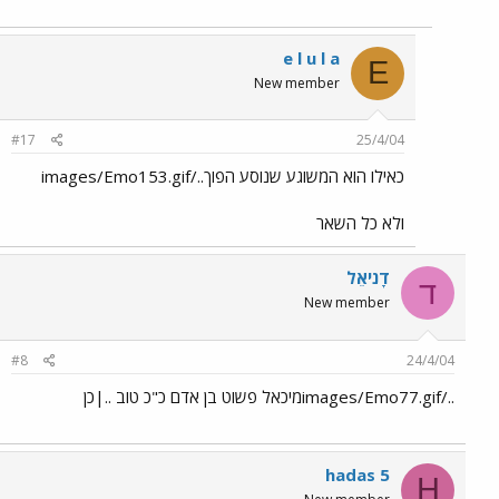
e l u l a
E
New member
#17
25/4/04
כאילו הוא המשוגע שנוסע הפוך../images/Emo153.gif
ולא כל השאר
דָניאֵל
ד
New member
#8
24/4/04
../images/Emo77.gifמיכאל פשוט בן אדם כ"כ טוב ..|כן
hadas 5
H