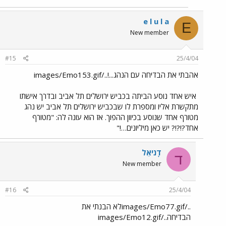
e l u l a
E
New member
#15
25/4/04
אהבתי את הבדיחה עם הנהג...!../images/Emo153.gif
איש אחד נוסע הביתה בכביש ירושלים תל אביב ובדרך אישתו
מתקשרת אליו ומספרת לו שבכביש ירושלים תל אביב יש נהג
מטורף אחד שנוסע בכיוון ההפוך. אז הוא עונה לה: "מטורף
אחד?!?!? יש כאן מיליונים…!"
דָניאֵל
ד
New member
#16
25/4/04
../images/Emo77.gifלא הבנתי את
הבדיחה../images/Emo12.gif