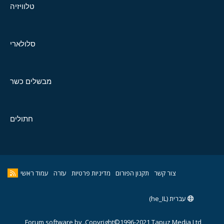
טלוויזיה
סלולארי
מבשלים כשר
חתולים
צור קשר
תקנון הפורום
מדיניות פרטיות
עזרה
עמוד ראשי
עברית (he_IL)
Forum software by
Copyright©1996-2021,Tapuz Media Ltd.