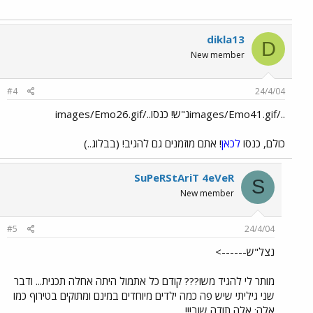
dikla13
D
New member
#4
24/4/04
../images/Emo41.gifנ"ש! כנסו../images/Emo26.gif
כולם, כנסו
לכאן
! אתם מוזמנים גם להגיב! (בבלוג..)
SuPeRStAriT 4eVeR
S
New member
#5
24/4/04
נצל"ש------>
מותר לי להגיד משו??? קודם כל אתמול היתה אחלה תכנית... ודבר
שני גיליתי שיש פה כמה ילדים מיוחדים במינם ומתוקים בטירוף כמו
אלה: אלה תודה שוב!!!