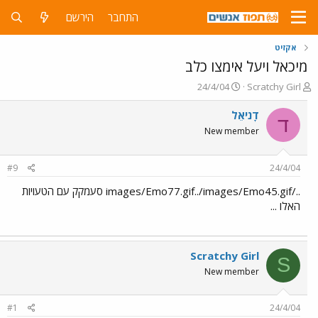
התחבר
הירשם
אקזיט
מיכאל ויעל אימצו כלב
פ
פ
24/4/04
Scratchy Girl
ו
ו
ת
ר
דָניאֵל
ד
ח
ס
New member
ה
ם
נ
ב
ו
ת
#9
24/4/04
ש
א
א
ר
../images/Emo77.gif../images/Emo45.gif סעמקק עם הטעויות
י
האלו ...
ך
Scratchy Girl
S
New member
#1
24/4/04