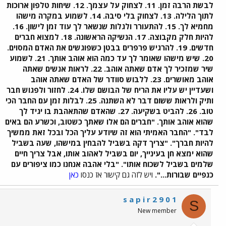
לבשת הרבה זמן. 11. לצחוק על עצמך. 12. שיחות טלפון ארוכות
לתוך הלילה. 13. לצחוק בלי סיבה. 14. לשמוע במקרה מישהו
מחמיא לך. 15. להתעורר ולגלות שנשאר לך עוד זמן לישון. 16.
להיות חלק מקבוצה. 17. הנשיקה הראשונה. 18. למצוא חברים
חדשים. 19. להרגיש פרפרים בבטן כשפוגשים את האדם המסוים.
20. שיש מישהו שאומר לך עד כמה הוא אוהב אותך. 21. לשמוע
שיר שמזכיר לך אדם שאתה אוהב. 22. לראות אנשים שאתה
אוהב מאושרים. 23. ללבוש סוודר של האדם שאתה אוהב
ושעדיין יש עליו את הריח של הבושם שלו. 24. לחזור ולפגוש חבר
ותיק ולראות ששום דבר לא השתנה. 25. לבלות זמן עם החבר הכי
טוב. 26. להביט בשקיעה. 27. שהאדם שהתאהבת בו יגיד לך
שהוא אוהב אותך. "חברים הם אלו שאתך כשטוב, וכשרע הם באים
לבד". "החבר האמיתי הוא זה שיודע עליך הכל ובכל זאת ממשיך
להיות חברך". "צריך דקה בשביל להבחין במישהו, שעה בשביל
שהוא ימצא חן בעינייך, יום בשביל לאהוב אותו, אבל צריך חיים
שלמים בשביל לשכוח אותו". "בלי אהבה אנחנו כמו ציפורים עם
כנפיים שבורות...".
ויש לזה גם קישור אז כנסו
כאן
s a p i r 2 9 0 1
S
New member