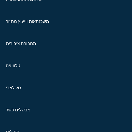
משכנתאות וייעוץ מחזור
תחבורה ציבורית
טלוויזיה
סלולארי
מבשלים כשר
חתולים