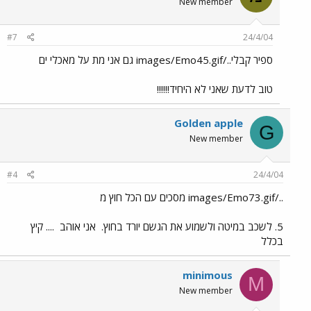
New member
#7
24/4/04
ספיר קבלי../images/Emo45.gif גם אני מת על מאכלי ים
טוב לדעת שאני לא היחיד!!!!!!
Golden apple
G
New member
#4
24/4/04
../images/Emo73.gif מסכים עם הכל חוץ מ
5. לשכב במיטה ולשמוע את הגשם יורד בחוץ.
אני אוהב
.... קיץ
בכלל
minimous
M
New member