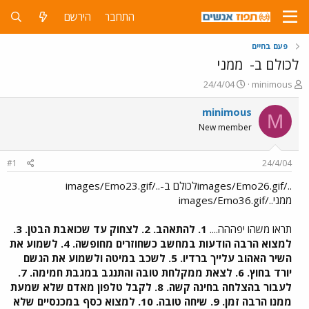
התחבר
הירשם
פעם בחיים
לכולם ב-
ממני
פ
פ
24/4/04
minimous
ו
ו
ת
ר
minimous
M
ח
ס
New member
ה
ם
נ
ב
ו
ת
#1
24/4/04
ש
א
א
ר
../images/Emo26.gifלכולם ב-../images/Emo23.gif
י
ממני../images/Emo36.gif
ך
תראו משהו יפההה....
1. להתאהב. 2. לצחוק עד שכואבת הבטן. 3.
למצוא הרבה הודעות במחשב כשחוזרים מחופשה. 4. לשמוע את
השיר האהוב עלייך ברדיו. 5. לשכב במיטה ולשמוע את הגשם
יורד בחוץ. 6. לצאת ממקלחת טובה והתנגב במגבת חמימה. 7.
לעבור בהצלחה בחינה קשה. 8. לקבל טלפון מאדם שלא שמעת
ממנו הרבה זמן. 9. שיחה טובה. 10. למצוא כסף במכנסיים שלא