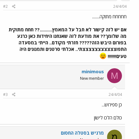
#2
24/4/04
חחחחח מתוקה........
אם יש לזה קישור לא חבל על המאמץ..........?? חחח מתוקית
מה שלומך?? את מודעת לזה שאנחנו היחידות כאן כרגע
בפורום היבש הזה????? חזרתי מקודם.. הייתי במסעדה
התפוצצצצצצצצצצצתי.. אכלתי סרטנים ותמנונים היה
טעים!!!!!!!
minimous
M
New member
#3
24/4/04
כן ספירוש...
כולם הלכו לישון
מרגיש בסטלה החסום
מ