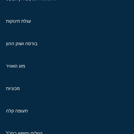
עגלת תינוקות
בורסה ושוק ההון
מזג האוויר
מכוניות
תעופה קלה
טיולים וחופש בחו"ל