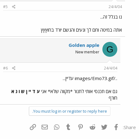
#5
24/4/04
נו בגלל זה...
אתה במיטה וחם לך ונעים והגשם יורד בחוץץץ
Golden apple
G
New member
#6
24/4/04
../images/Emo73.gif עדיין...
גם אם תכנסי אותי לתנור *מקווה שלא* אני
ע ד יי ן ש ו נ א
חורף
You must log in or register to reply here.
פייסבוק
Twitter
Reddit
Pinterest
Tumblr
WhatsApp
דואר אלקטרוני
הוסף קישור
Share: