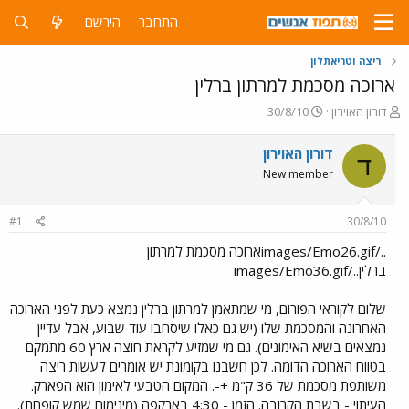
התחבר
הירשם
ריצה וטריאתלון
ארוכה מסכמת למרתון ברלין
פ
פ
דורון האוירון
30/8/10
ו
ו
ת
ר
דורון האוירון
ד
ח
ס
New member
ה
ם
נ
ב
ו
ת
#1
30/8/10
ש
א
א
ר
../images/Emo26.gifארוכה מסכמת למרתון
י
ברלין../images/Emo36.gif
ך
שלום לקוראי הפורום, מי שמתאמן למרתון ברלין נמצא כעת לפני הארוכה
האחרונה והמסכמת שלו (יש גם כאלו שיסחבו עוד שבוע, אבל עדיין
נמצאים בשיא האימונים). גם מי שמזיע לקראת חוצה ארץ 60 מתמקם
בטווח הארוכה הדומה. לכן חשבנו בקומונת יש אומרים לעשות ריצה
משותפת מסכמת של 36 ק"מ +-. המקום הטבעי לאימון הוא הפארק.
העיתוי - בשבת הקרובה. הזמן - 4:30 בארקפה (מינימום שמש קופחת).