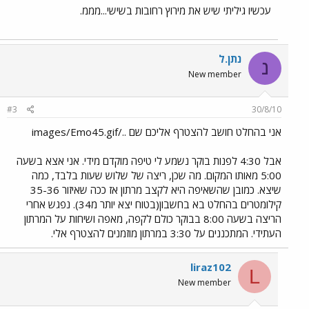
עכשיו גיליתי שיש את מירוץ רחובות בשישי...מממ.
נתן.ל
נ
New member
#3
30/8/10
אני בהחלט חושב להצטרף אליכם שם ../images/Emo45.gif
אבל 4:30 לפנות בוקר נשמע לי טיפה מוקדם מידי. אני אצא בשעה
5:00 מאותו המקום. מה שכן, ריצה של שלוש שעות בלבד, כמה
שיצא. כמובן שהשאיפה היא לקצב מרתון אז ככה שאיזור 35-36
קילומטרים בהחלט בא בחשבון(בטוח יצא יותר מ34). נפגש אחרי
הריצה בשעה 8:00 בבוקר כולם לקפה, מאפה ושיחות על המרתון
העתידי. המתכננים על 3:30 במרתון מוזמנים להצטרף אלי.
liraz102
L
New member