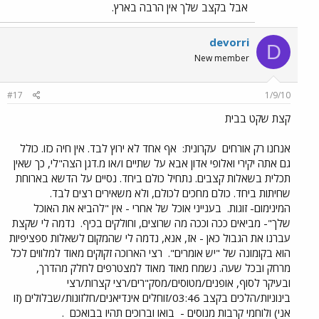
אבל בקצב שלך אין הרבה בארץ.
devorri
D
New member
#17
1/9/10
קצת שקט בבית
אנחנו רק אורחים
עקרונית:
אף אחד לא ירוץ לבד. אין חיה כזו. כולל
גם אתה יקירי ואלופי אדון אבא על שתיים ו/או מ.דגן הצה"לי, כך שאין
תכלית בשאלות קצבים. נתחיל כולם ביחד. נסיים על הדשא בארוחת
שחיתות ביחד. כולם מחכים לכולם, ולא משאירים רצים לבד.
המינימום- זוגות.
בענייני אוכל של אחרי - אין "להביא את האוכל
שלך"- מביאים ככה וככה מה שרוצים, וחולקים בכיף.
נדמה לי שקצת
עברנו את הגבול כאן - אז, אנא, נדמה לי שהמקום לשאלות ספציפיות
הוא בקומונה של "יש אומרים".
רצי הארוכה זקוקים מאוד למלווים לכל
מרחק ובכל שעה. נשמח מאוד מאוד למצטרפים לחלק מהדרך,
ובעיקר לסוף, אופנים/מטוסים/מסק"רים/רצי קצרות/רצי
בינוניות/הלכים בקצב 03:46/זוחלים אינדיאנים/חלזונות/שבלולים (זו
אני) ולוחמי קרבות מנוסים -
בואו וברוכים תהיו בבואכם
.