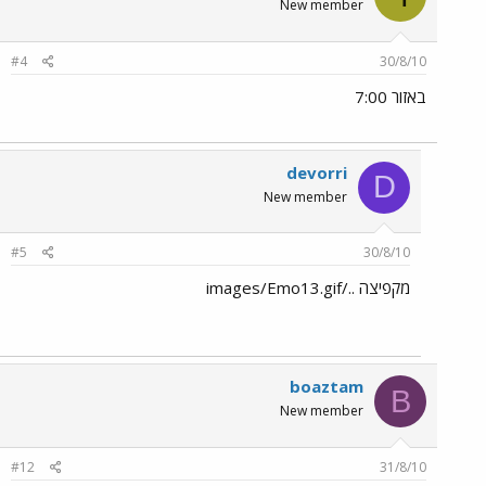
New member
#4
30/8/10
באזור 7:00
devorri
D
New member
#5
30/8/10
מקפיצה ../images/Emo13.gif
boaztam
B
New member
#12
31/8/10