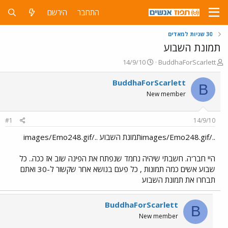
התחבר
הירשם
30 שניות למאדים
תמונת השבוע
פ
פ
14/9/10
BuddhaForScarlett
ו
ו
ת
ר
BuddhaForScarlett
B
ח
ס
New member
ה
ם
נ
ב
ו
ת
#1
14/9/10
ש
א
א
ר
../images/Emo248.gifתמונת השבוע ../images/Emo248.gif
י
ך
היי חבר'ה. חשבתי שיהיה נחמד שנפתח את הפינה שוב אז ככה.. כל
שבוע אשים כמה תמונות , כל פעם בנושא אחר שקשור ל-30 ואתם
תבחרו את תמונת השבוע
BuddhaForScarlett
B
New member