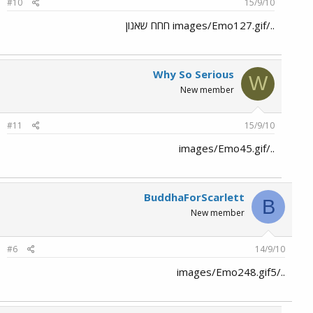
#10
15/9/10
../images/Emo127.gif חחח שאנון
Why So Serious
W
New member
#11
15/9/10
../images/Emo45.gif
BuddhaForScarlett
B
New member
#6
14/9/10
../images/Emo248.gif5