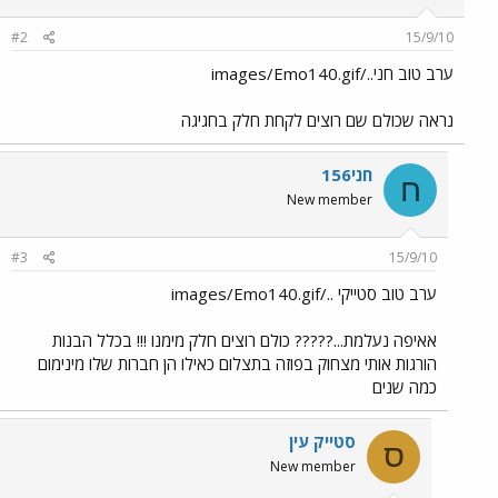
#2
15/9/10
ערב טוב חני../images/Emo140.gif
נראה שכולם שם רוצים לקחת חלק בחגיגה
חני156
ח
New member
#3
15/9/10
ערב טוב סטייקי ../images/Emo140.gif
אאיפה נעלמת...????? כולם רוצים חלק מימנו !!! בכלל הבנות
הורגות אותי מצחוק בפוזה בתצלום כאילו הן חברות שלו מינימום
כמה שנים
סטייק עין
ס
New member