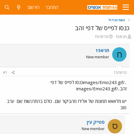
התחבר
הירשם
האח הגדול
כנסו לפייס של דפי זהב
פ
פ
חני156
15/9/10
ו
ו
ת
ר
חני156
ח
ח
ס
New member
ה
ם
נ
ב
ו
ת
#1
15/9/10
ש
א
א
ר
../images/Emo243.gifכנסו לפייס של דפי
י
זהב../images/Emo243.gif
ך
יש מלאאא תמונות של אלירז מהביקור שם.. כולם בהתרגשות שם
ערב
טוב
סטייק עין
ס
New member