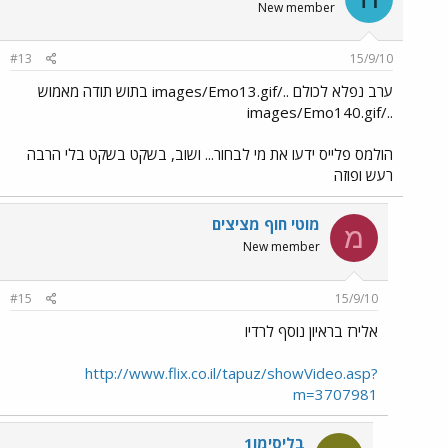
New member
#13
15/9/10
ערב נפלא לכולם ../images/Emo13.gif בתוש תודה מאמוש
../images/Emo140.gif
הולמס פלייס ידעו את מי לבחור... ושוב, בשקט בשקט בלי הרבה
רעש ופוזה
מוטי חוף מציצים
מ
New member
#15
15/9/10
אלירז בראיון נוסף לרדיו
http://www.flix.co.il/tapuz/showVideo.asp?
m=3707981
בליסימו1