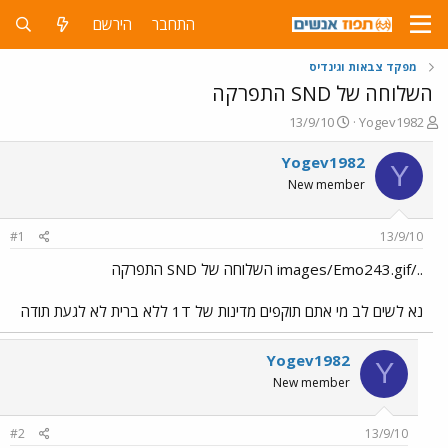
התחבר
הירשם
מפקד צבאות וגינדיס
השלוחה של SND התפרקה
פ
פ
13/9/10
Yogev1982
ו
ו
ת
ר
Yogev1982
Y
ח
ס
New member
ה
ם
נ
ב
ו
ת
#1
13/9/10
ש
א
א
ר
../images/Emo243.gif השלוחה של SND התפרקה
י
ך
נא לשים לב מי אתם תוקפים מדינות של 1T ללא ברית לא לגעת תודה
Yogev1982
Y
New member
#2
13/9/10