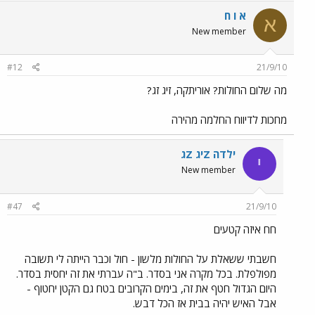
א ו ח
א
New member
#12
21/9/10
מה שלום החולות? אוריתקה, זיג זג?
מחכות לדיווח החלמה מהירה
ילדה Zיג Zג
י
New member
#47
21/9/10
חח איזה קטעים
חשבתי ששאלת על החולות מלשון - חול וכבר הייתה לי תשובה
מפולפלת. בכל מקרה אני בסדר. ב"ה עברתי את זה יחסית בסדר.
היום הגדול חטף את זה, בימים הקרובים בטח גם הקטן יחטוף -
אבל האיש יהיה בבית אז הכל דבש.