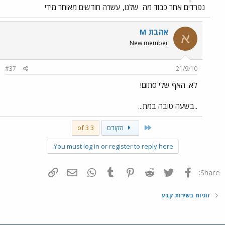
נפרדים אחר כבוד מה
שלנו, עשרה חודשים מאוחר מידי
אהבת M
א
New member
#37
21/9/10
לא. האף שלי סתום!
..בשעה טובה במת...
First
הקודם
3 of 3
You must log in or register to reply here.
פייסבוק
Twitter
Reddit
Pinterest
Tumblr
WhatsApp
דואר אלקטרוני
הוסף קישור
Share:
זוגיות בשירות קבע