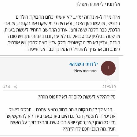
אל תגידי לי את זה אפילו
איזה מוזה ל-א נחתה עליי... לא עשיתי כלום מהבוקר. הילדים
בחופש, אז עשו כאן הצגה, ולא היה לי מי שיקח את הקטנה, אז אני
הלכתי, כבר הלכה שעה וחצי. אח"כ המחשב התחיל לעשות בעיות,
אז שעה בטלפון עם טכנאי, גם לא עזר, וגם ביזבזתי זמן. ויש סוכה
מוכנה, עדיין לא תלינו קישוטים וחלק עדיין רוצה להכין. ויש אורחים
לערב חג, אז צריך להתחיל להתארגן. וכבר אני עייפה...
ילדותי השניה4
י
New member
#34
21/9/10
סליחה?לא לעשות כלום זה לא לתפוס מוזה?
. מגיע לך לנוח.מקווה שמר בחור נמצא אתכם
. תכל'ס.בישול
את יכולה להספיק הכל גם היום בערב.אני בעד לא להתקשקש
מדי כשהזמן קצר,בסוף יוצא הכי טעים. ומה?בבוקר על האש?
תגידי.מה תוכניותכם לחוה"מ??