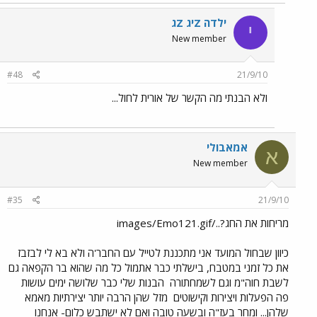
ילדה Zיג Zג
י
New member
#48
21/9/10
ולא הבנתי מה הקשר של אורית לחול...
אמאבולי
א
New member
#35
21/9/10
מריחות את החג?../images/Emo121.gif
כיוון שבחול המועד אני מתכננת לטייל עם החבר'ה ולא בא לי לבזבז
את כל זמני במטבח, בישלתי כבר אתמול כל מה שהוא בר הקפאה גם
לשבת חוה"מ וגם לשמחתורה
הבנות שלי כבר שלושה ימים עושות
פה הפעלות ויצירות וקישוטים
מזל שהן הרבה יותר יצירתיות מאמא
שלהן... ומחר בעז"ה ובשעה טובה ואם לא ישתבש כלום- אנחנו