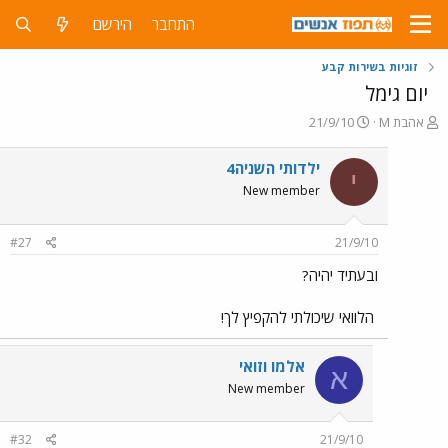
התחבר
הירשם
זוגיות בשירות קבע
יום גימל
פ
פ
אהבת M
21/9/10
ו
ו
ת
ר
ילדותי השניה4
י
ח
ס
New member
ה
ם
נ
ב
ו
ת
#27
21/9/10
ש
א
א
ר
ובעתיד יהיה?
י
ך
הלוואי שיכולתי להקפיץ לך!
אלמו וזואי
א
New member
#32
21/9/10