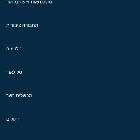
משכנתאות וייעוץ מחזור
תחבורה ציבורית
טלוויזיה
סלולארי
מבשלים כשר
חתולים