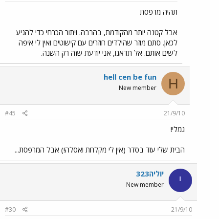
תהיה מרפסת
אבל קטנה יותר מהקודמת, בהרבה. ויתור הכרחי כדי להגיע
לכאן. סתם מוזר שהילדים חוזרים עם קישוטים ואין לי איפה
לשים אותם. אל תדאגו, אני יודעת שזה רק השנה.
hell cen be fun
H
New member
#45
21/9/10
גמלי!
הבית שלי עוד בסדר (אין לי מקלחת ואסלה!) אבל המרפסת...
יוליה323
י
New member
#30
21/9/10