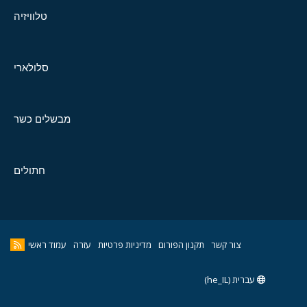
טלוויזיה
סלולארי
מבשלים כשר
חתולים
צור קשר
תקנון הפורום
מדיניות פרטיות
עזרה
עמוד ראשי
עברית (he_IL)