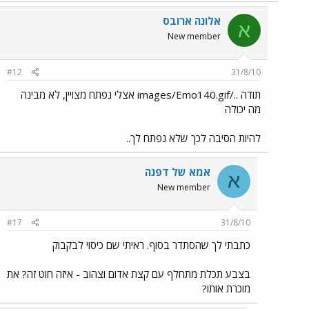
אלונה ארובס
א
New member
#12
31/8/10
תודה ../images/Emo140.gif אצלי נפתח מצויין, לא מבינה
מה יכולה
להיות הסיבה לכך שלא נפתח לך..
אמא של דפנה
א
New member
#17
31/8/10
כתבתי לך שהסתדר בסוף. ראיתי שם כיסוי לבקבוק
בצבע תכלת מתחלף עם קצת אדום וצהוב - איזה חוט זה? את
מוכרת אותו?