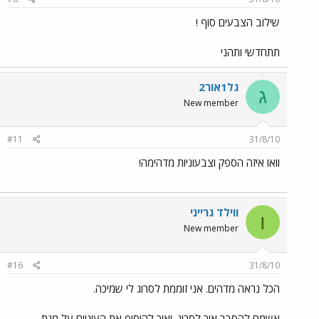
שילוב הצבעים סוף !
תתחדשי ותהני
גל1אור2
ג
New member
#11
31/8/10
וואו איזה הספק וצבעוניות מדהימה!
ווילד גרייני
ו
New member
#16
31/8/10
הכל נראה מדהים. אני זוממת לסרוג לי שמיכה.
אשמח להסבר איך לסרוג .ואיך להוסיף את העיניים על מנת