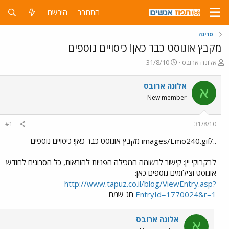
התחבר
הירשם
סריגה
מקבץ אוגוסט כבר כאן! כיסויים נוספים
פ
פ
אלונה ארובס
31/8/10
ו
ו
ת
ר
אלונה ארובס
א
ח
ס
New member
ה
ם
נ
ב
ו
ת
#1
31/8/10
ש
א
א
ר
../images/Emo240.gif מקבץ אוגוסט כבר כאן! כיסויים נוספים
י
ך
לבקבוקי יין: קישור לרשומה המכילה הפניות להוראות, כל הסרוגים לחודש
אוגוסט וצילומים נוספים כאן:
http://www.tapuz.co.il/blog/ViewEntry.asp?
EntryId=1770024&r=1
חג שמח
אלונה ארובס
א