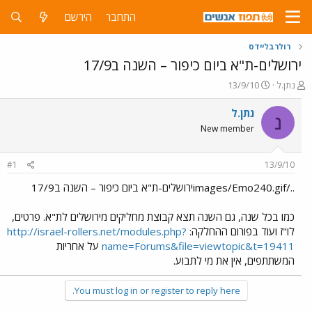
התחבר
הירשם
רולרבליידס
ירושלים-ת"א ביום כיפור – השנה ב17/9
פ
פ
נתן.ל
13/9/10
ו
ו
ת
ר
נתן.ל
נ
ח
ס
New member
ה
ם
נ
ב
ו
ת
#1
13/9/10
ש
א
א
ר
../images/Emo240.gifירושלים-ת"א ביום כיפור – השנה ב17/9
י
ך
כמו בכל שנה, גם השנה תצא קבוצת מחליקים מירושלים לת"א. פרטים,
לו"ז ועוד בפורום ההחלקה:
http://israel-rollers.net/modules.php?
name=Forums&file=viewtopic&t=19411
על אחריות
המשתתפים, אין את מי לתבוע.
You must log in or register to reply here.