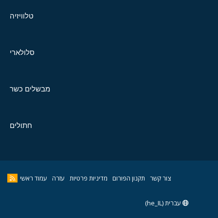
טלוויזיה
סלולארי
מבשלים כשר
חתולים
צור קשר
תקנון הפורום
מדיניות פרטיות
עזרה
עמוד ראשי
עברית (he_IL)