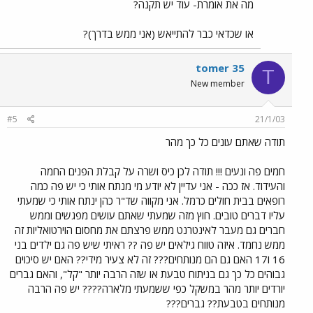
מה את אומרת- עוד יש תקנה?
או שכדאי כבר להתייאש (אני ממש בדרך)?
tomer 35
T
New member
#5
21/1/03
תודה שאתם עונים כל כך מהר
חמים פה ונעים !!! תודה לכן כיס ושרה על קבלת הפנים החמה
והעידוד. אז ככה - אני עדיין לא יודע מי מנתח אותי כי יש פה כמה
רופאים בבית חולים כרמל. אני מקווה שד"ר כהן ינתח אותי כי שמעתי
עליו דברים טובים. חוץ מזה שמעתי שאתם עושים מפגשים וממש
חברים גם מעבר לאינטרנט ממש פרצתם את מחסום הוירטואליות זה
ממש נחמד. איזה טווח גילאים יש פה ?? ראיתי שיש פה גם ילדים בני
16 ו17 האם גם הם מנותחים??? זה לא צעיר מידי?? האם יש סיכוים
גבוהים כל כך גם בניתוח טבעת או שזה הרבה יותר "קל", והאם גברים
יורדים יותר מהר במשקל כפי ששמעתי מלארה???? יש פה הרבה
מנותחים בטבעת?? גברים???