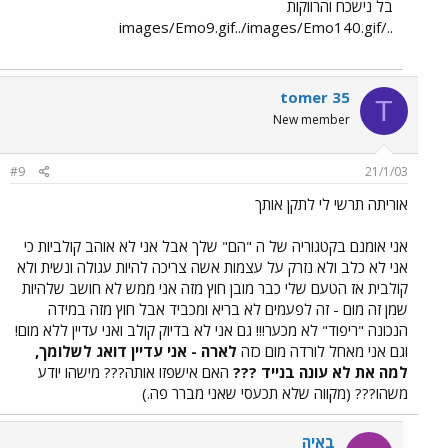
בל נישכח והרווקות
../images/Emo9.gif../images/Emo140.gif
tomer 35
T
New member
#9
21/1/03
אוריתה תרשי לי לתקן אותך
אני אומנם בקטגוריה של ה "הם" שלך אבל אני לא אוהב קולביות כי
אני לא כלב ולא נזרק על עצמות אשה צריכה להיות עגולה ונשית ולא
קולבית אז הטעם שלי כבר מובן חוץ מזה אני ממש לא חושב שלהיות
שמן זה מום - זה לפעמים לא בריא ומכביד אבל חוץ מזה במידה
הנכונה "ריפוד" לא מכער!!! גם אני לא בדיוק קולב ואני עדיין ללא מום!
וגם אני מאחל לורדה מום כזה
לארה - אני עדיין דואג לשלומך,
למה את לא עונה בנייד ???
האם אישפזו אותה??? מישהו יודע
משהו??? (מקווה שלא תכעסי שאני מברר פה.)
באיה