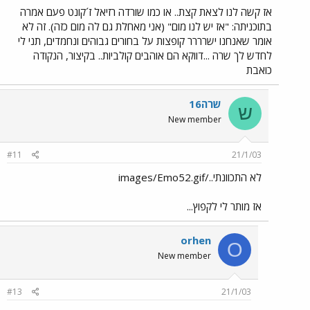
אז קשה לנו לצאת קצת.. או כמו שורדה רזיאל ז´קונט פעם אמרה
בתוכניתה: "אז יש לנו מום" (אני מאחלת גם לה מום כזה). זה לא
אומר שאנחנו ישרררר קופצות על בחורים גבוהים ונחמדים, תני לי
לחדש לך שרה ...דווקא הם אוהבים קולביות.. בקיצור, הנקודה
כואבת
שרה16
ש
New member
#11
21/1/03
לא התכוונתי../images/Emo52.gif
אז מותר לי לקפוץ...
orhen
O
New member
#13
21/1/03