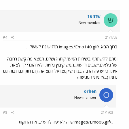
שרה16
ש
New member
#4
21/1/03
ברוך הבא../images/Emo140.gif תרגיש נח לשאול ...
וסתם להשתתף בשיחות המעמיקות(!?)שלנו. תמצא פה קשת רחבה
של גילאים,ישובים ודיעות...ממש קיבוץ גלויות. ולארה!כדי לך לצאת
איתו, כי יש פה הרבה בנות שיקפצו על המציאה..(גם רווק וגם גבוה וגם
נחמד)...אז,מתי הפגישה?
orhen
O
New member
#8
21/1/03
../images/Emo68.gifשרה לא יפה להעליב את הרווקות