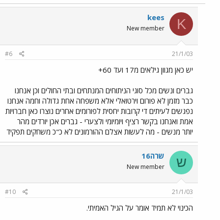
kees
K
New member
#6
21/1/03
יש כאן מגוון גילאים מ17 ועד 60+
גברים ונשים מכל סוגי הניתוחים המנתחים ובתי החולים וכן אנחנו
כבר מזמן לא פורום וירטואלי אלא משפחה אחת גדולה וחמה אנחנו
נפגשים לעיתים די קרובות יחסית לפורומים אחרים נוצרו כאן חברויות
אמת ואנחנו בקשר רציף ויומיומי ולצערי - גברים אכן יורדים מהר
יותר מנשים - מה לעשות אצלם ההורמונים לא כ"כ משחקים תפקיד
שרה16
ש
New member
#10
21/1/03
הכינוי לא תמיד אומר על הגיל האמיתי.