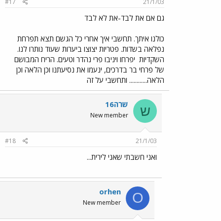
#17
21/1/03
גם אם את לבד-את לא לבד
כולנו איתך. תחשבי איך אחרי כל הגשם תצא תפרחת
נפלאה בשדות. פטריות יצוצו ביערות שעוד נותרו לנו.
השקדיות
יפרחו ויניבו פרי נהדר וטעים. הריח המבושם
של פרחי בר בדרכים, ינעמו את נסיעתנו וכן הלאה וכן
הלאה............ ותחשבי על זה
שרה16
ש
New member
#18
21/1/03
ואני חשבתי שאני לירית...
orhen
O
New member