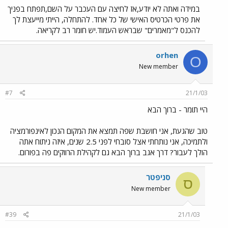
במידה ואתה לא יודע,אז לחיצה עם העכבר על השם,תפתח בפניך
את פרטי הכרטיס האישי של כל אחד. להתחלה, הייתי מייעצת לך
להכנס ל"מאמרים" שבראש העמוד.יש חומר רב לקריאה.
orhen
O
New member
#7
21/1/03
היי תומר - ברוך הבא
טוב שהגעת, אני חושבת שפה תמצא את המקום הנכון לאינפורמציה
ולתמיכה, אני נותחתי אצל סובחי לפני 2.5 שנים, איזה ניתוח אתה
הולך לעבור? דרך אגב ברוך הבא גם לקהילת הרווקים פה בפורום.
סניפטר
ס
New member
#39
21/1/03