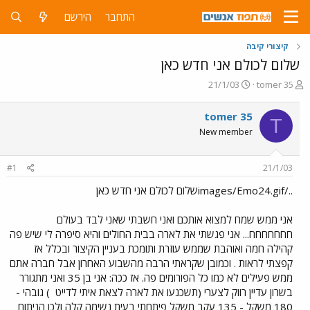
התחבר
הירשם
קיצורי קיבה
שלום לכולם אני חדש כאן
פ
פ
21/1/03
tomer 35
ו
ו
ת
ר
tomer 35
T
ח
ס
New member
ה
ם
נ
ב
ו
ת
#1
21/1/03
ש
א
א
ר
../images/Emo24.gifשלום לכולם אני חדש כאן
י
ך
אני ממש שמח למצוא אותכם ואני חשבתי שאני לבד בעולם
חחחחחחח... אני פגשתי את לארה בבית החולים והיא סיפרה לי שיש פה
קהילה חמה ואוהבת שממש עוזרת ותומכת בעניין הקיצור ובכלל אז
קפצתי לראות . וכמובן שקראתי הרבה מהשבוע האחרון אבל חברה אתם
ממש פעילים לא כמו כל הפורומים פה. אז ככה: אני בן 35 ואני מתגורר
בשרון עדיין רווק לצערי (תשכנעו את לארה לצאת איתי לדייט
) גובהי -
180 משקל - 135 עקב משקל פיתחתי בעית נשימה קלה ולכן הניתוח