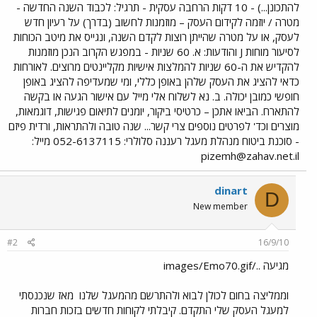
להתכונן...) - 10 דקות הרחבה עסקית - תרגיל: לכבוד השנה החדשה -
מטרה / יוזמה לקידום העסק – מוזמנות לחשוב (בדרך) על רעיון חדש
לעסק, או על מטרה שהייתן רוצות לקדם השנה, ונגייס את מיטב הכוחות
לסיעור מוחות J והודעות: א. 60 שניות - במפגש הקרוב הנכן מוזמנות
להקדיש את ה-60 שניות להמלצות אישיות מקליינטים מרוצים. לאורחות
כדאי להציג את העסק שלהן באופן כללי, ומי שמעדיפה להציג באופן
חופשי כמובן יכולה. ב. נא לשלוח אלי מייל עם אישור הגעה או בקשה
להתארח. הביאו אתכן – כרטיסי ביקור, יומנים לתיאום פגישות, דוגמאות,
מוצרים וכד' לפרטים נוספים צרי קשר... שנה טובה ולהתראות, ורדית פיזם
- סוכנת ביטוח מנהלת מעגל רעננה סלולרי: 052-6137115 מייל:
pizemh@zahav.net.il
dinart
D
New member
#2
16/9/10
מגיעה ../images/Emo70.gif
וממליצה בחום לכולן לבוא ולהתרשם מהמעגל שלנו
מאז שנכנסתי
למעגל העסק שלי התקדם. קיבלתי לקוחות חדשים בזכות חברות