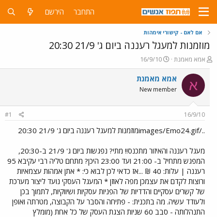
התחבר
הירשם
אם לאם - קישורי אימהות
מוזמנות למעגל רעננה ביום ג' 21/9 20:30
פ
פ
אמא מאמנת
16/9/10
ו
ו
ת
ר
אמא מאמנת
א
ח
ס
New member
ה
ם
נ
ב
ו
ת
#1
16/9/10
ש
א
א
ר
../images/Emo24.gifמוזמנות למעגל רעננה ביום ג' 21/9 20:30
י
ך
מעגל רעננה והאיזור מתכנס!! מתי? נפגשות ביום ג' 21/9 ב-20:30,
המפגש מתחיל ב- 21:00 ועד 23:00 היכן? מתחם טליה רבי עקיבא 95
רעננה | עלות: 40 ₪ ...אז כדאי לכן לבוא כי: * אתן אמהות עצמאיות
ורוצות לקדם את עצמכן מפה לאוזן * המעגל העסקי נועד ליצור מערכת
של קשרים עסקיים והדדיות של הפניות עסקיות ושיווקיות, לתמוך בכן
ולעודד עשיה. מה בתכנית: - פתיחה והסבר על הקבוצה, מטרתה ואופן
התנהלותה - סבב 60 שניות הצגת העסק של כל אחת (מומלץ