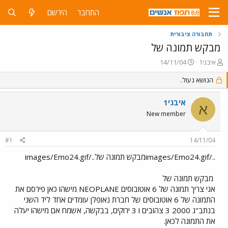
התחבר
הירשם
תחבורה ציבורית
מבקש תמונה של
פ
פ
איבגי1
14/11/04
ו
ו
ת
ר
הנושא נעול.
ח
ס
ה
ם
איבגי1
א
נ
ב
New member
ו
ת
ש
א
א
ר
#1
14/11/04
י
ך
../images/Emo24.gifמבקש תמונה של../images/Emo24.gif
מבקש תמונה של
אני צריך תמונה של 6 אוטובוסים NEOPLANE מישהו כאן פירסם את
התמונה של 6 אוטובוסים של חברת נאופלן עומדים אחד ליד השני
בנתב"ג 2000 3 צהובים ו 3 ירוקים, בבקשה, אשמח אם מישהו יעלה
את התמונה לכאן.