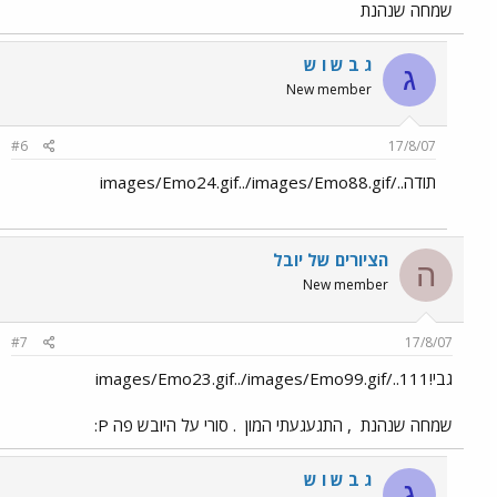
שמחה שנהנת
ג ב ש ו ש
ג
New member
#6
17/8/07
תודה../images/Emo24.gif../images/Emo88.gif
הציורים של יובל
ה
New member
#7
17/8/07
גבי!111../images/Emo23.gif../images/Emo99.gif
שמחה שנהנת
, התגעגעתי המון
. סורי על היובש פה P:
ג ב ש ו ש
ג