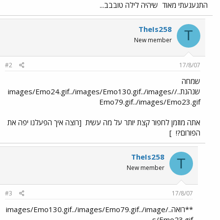
התגעגעתי מאוד
שיהיה לילה טובבב...
TheIs258
T
New member
#2
17/8/07
שמחה
שנהנת../images/Emo24.gif../images/Emo130.gif../images/
Emo79.gif../images/Emo23.gif
אתה מוזמן לחפור קצת יותר על מה עשית
[רוצה איך הפעלנו יפה את
הפורום?!
]
TheIs258
T
New member
#3
17/8/07
**רואה../images/Emo130.gif../images/Emo79.gif../image
s/Emo23.gif