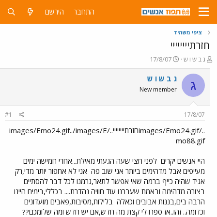
התחבר
הירשם
ציפי משהיד
חזרתיייייייי
פ
פ
ג ב ש ו ש
17/8/07
ו
ו
ת
ר
ג ב ש ו ש
ג
ח
ס
New member
ה
ם
נ
ב
ו
ת
#1
17/8/07
ש
א
א
ר
../images/Emo24.gifחזרתיייייייי../images/Emo24.gif../images/E
י
mo88.gif
ך
היי אנשים יקרים
לפני חצי שעה הגעתי מאילת...אחרי חמישה ימים
מעייפים אבל מדהימים ביותר אני שוב פה
אני לא אחפור יותר מדי,רק
אגיד שהיה כייף ברמה שאי אפשר לתאר,גרמנו לכל דבר להסתיים
בצורה מדהימה ובאמת שעברנו עוד חוויה נהדרת.... בכללי,בימים היינו
הרבה בים,בננות אבובים וכאלה
בלילות,מסיבות,פאבים מועדונים
וכדומה.. זהו..אז ספרו לי קצת מה חדש,אם יש חדש ומה שלומכם??