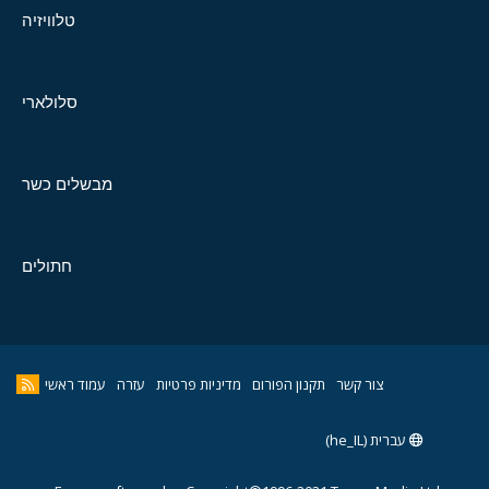
טלוויזיה
סלולארי
מבשלים כשר
חתולים
צור קשר
תקנון הפורום
מדיניות פרטיות
עזרה
עמוד ראשי
עברית (he_IL)