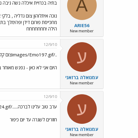
A
בתיה בכרויית איכלה נשה גיבה נוכ
נוכה איתלוהון צום גדליה , בלקי צ
מחכייסת פורום דידן !פהימלך בתיה
ARIE56
הילה !חחחחחחח
New member
12/9/10
ע
../images/Emo197.gifצום קל ומועיל לכולם - צום גדליה
היום אני לא כאן - נפגש מאוחר 
עמנואלה ברזאני
New member
12/9/10
ע
ערב טוב עלינו לברכה....../images/Emo140.gif../images/Emo24.gif
חוזרים לשגרה עד יום כיפור
עמנואלה ברזאני
New member