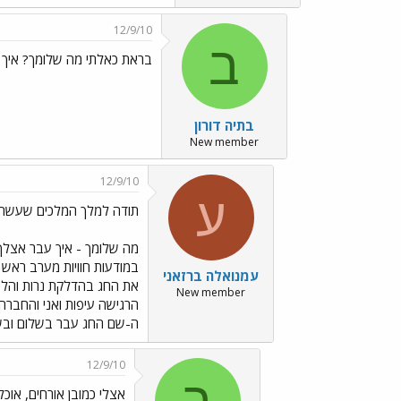
12/9/10
ב
בראת כאלתי מה שלומך? איך 
בתיה דורון
New member
12/9/10
ע
תודה למלך המלכים שעשה ל
מה שלומך - איך עבר אצלך 
במודעות חוויות מערב ראש
עמנואלה ברזאני
את החג בהדלקת נרות והלכנ
New member
הרגישה עיפות ואני והחברה
ה-שם החג עבר בשלום ובש
12/9/10
ב
אצלי כמובן אורחים, אוכל