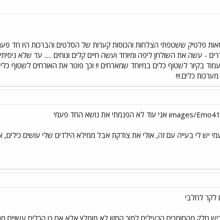
סאות פלטיק ששטפתי הצלחות והכוסות קערות של הסלטים והברכות היו חד פעמ
ם - עשה את השולחן ליפה ומיוחד ועשה חיים קלים ונוחים ..... עד שלא ניסית
כח לעמוד בקיור לשטוף כלים במיוחד שמארחים !! וכך פוטר את האורחים לשטוף כלי
ערכות כלים.!!!
 יש לי בעייה עם זה, אולי את צודקת אבל ממילא הילדים שלי עושים כילים, אז 
 לקר לחלבי
יש חלק מהחומרים הרעילים לתוך המזון לא מומלץ אלא אם כן הכלים עשויים מנייר 