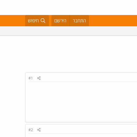
התחבר
הירשם
חיפוש
#1
#2