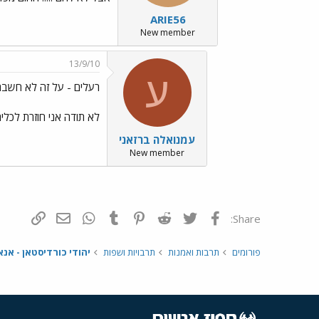
ARIE56
New member
13/9/10
ע
רעלים - על זה לא חשבתי../s/Emo177.gif
לא תודה אני חוזרת לכלי
עמנואלה ברזאני
New member
פייסבוק
Twitter
Reddit
Pinterest
Tumblr
WhatsApp
דואר אלקטרונ
הוסף קי
Share:
פורומים
תרבות ואמנות
תרבויות ושפות
יהודי כורדיסטאן - אנא