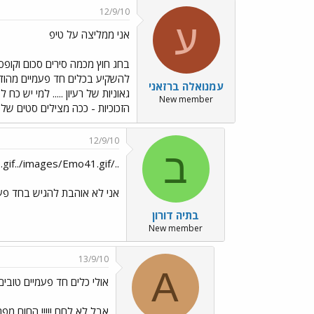
12/9/10
ע
אני ממליצה על טיפ
בחג חוץ מכמה סירים סכום וקופ
להשקיע בכלים חד פעמיים מהודרי
עמנואלה ברזאני
גאוניות של רעיון ..... למי יש 
New member
הזכוכיות - ככה מצילים סטים של מ
12/9/10
ב
../images/Emo41.gif../images/Emo41.gif אני עוד לא הפנמתי את נושא החד פעמי
אני לא אוהבת להגיש בחד פעמי
בתיה דורון
New member
13/9/10
A
אולי כלים חד פעמיים טובים
אבל לא לחם !!!!! החום מפר