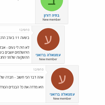
בתיה דורון
New member
12/9/10
ע
בשעה 11 בערב הרגשתי שאני חייבת../images/Emo199.gif
לא היה לי נעים - אב
הירושלמים יושבים בשו
עמנואלה ברזאני
ההשקעה שלפני החג - ל
New member
12/9/10
ע
אהה דבר הכי חשוב - חברה שלי
היא מדדה את כל הבגדים הכורדי
עמנואלה ברזאני
New member