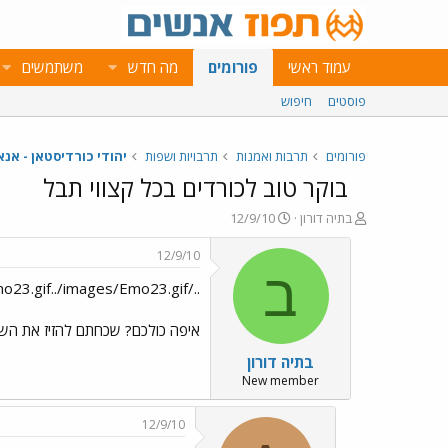
עמוד ראשי
פורומים
מה חדש
משתמשים
פוסטים
חיפוש
פורומים
תרבות ואמנות
תרבויות ושפות
יהודי כורדיסטאן - אנא
בוקר טוב לכורדים בכל קצווי תבל
פ
פ
בתיה דורון
12/9/10
ו
ו
ת
ר
12/9/10
ח
ס
ב
../images/Emo23.gif../images/Emo23.gif../images/Emo23.gif בוקר טוב לכורדים בכל קצווי תבל
ה
ם
נ
ב
ו
ת
איפה כולכם? שכחתם להזיז את השעו
ש
א
בתיה דורון
א
ר
י
New member
ך
12/9/10