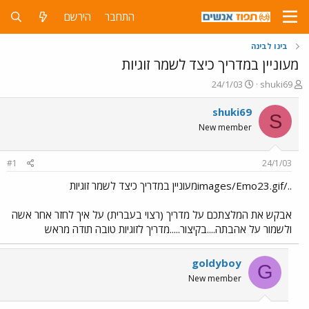
התחבר
הירשם
בינו לבינה
מעוניין במדריך כיצד לשמר זוגיות
פ
פ
24/1/03
shuki69
ו
ו
ת
ר
shuki69
S
ח
ס
New member
ה
ם
נ
ב
ו
ת
#1
24/1/03
ש
א
א
ר
../images/Emo23.gifמעוניין במדריך כיצד לשמר זוגיות
י
ך
אבקש את המלצתכם על מדריך (רצוי בעברית) על איך לחזר אחר אשה
ולשמור על אהבתה....בקיצור.....מדריך לזוגיות טובה תודה מראש
goldyboy
G
New member