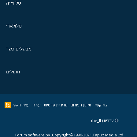
טלוויזיה
סלולארי
מבשלים כשר
חתולים
צור קשר
תקנון הפורום
מדיניות פרטיות
עזרה
עמוד ראשי
עברית (he_IL)
Forum software by
Copyright©1996-2021,Tapuz Media Ltd.