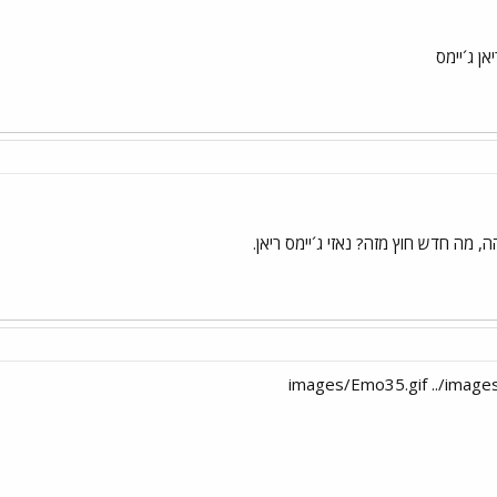
ן ג´יימס
ה חדש חוץ מזה? נאזי ג´יימס ריאן.