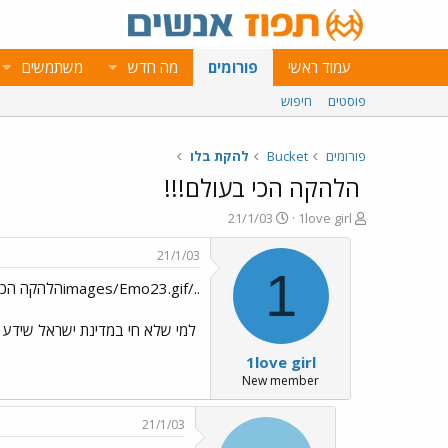
עמוד ראשי
פורומים
מה חדש
משתמשים
פוסטים
חיפוש
פורומים
Bucket
להקת בלו
הלהקה הכי בעולם!!!
פ
פ
21/1/03
1love girl
ו
ו
ת
ר
21/1/03
ח
ס
1
../images/Emo23.gifהלהקה הכי בעולם!!!
ה
ם
נ
ב
ו
ת
למי שלא חי במדינת ישראל שידע שבלו הי
ש
א
1love girl
א
ר
י
New member
ך
21/1/03