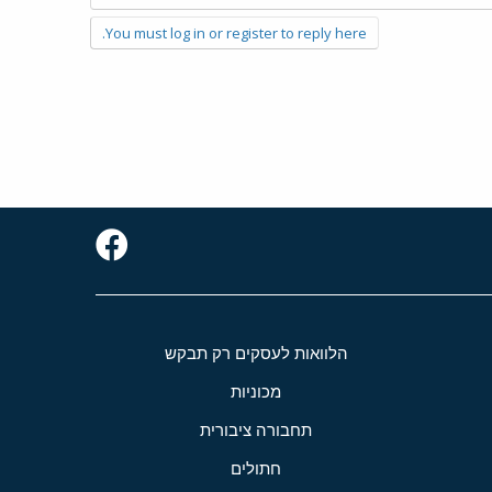
You must log in or register to reply here.
הלוואות לעסקים רק תבקש
מכוניות
תחבורה ציבורית
חתולים