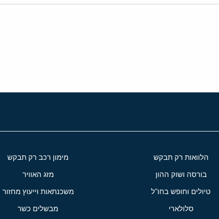
י
שור
הלוואות רק תבקש
מימון רכב רק תבקש
בורסה ושוק ההון
מזג האוויר
טיולים וחופש בחו"ל
משכנתאות וייעוץ מחזור
סלולארי
מבשלים כשר