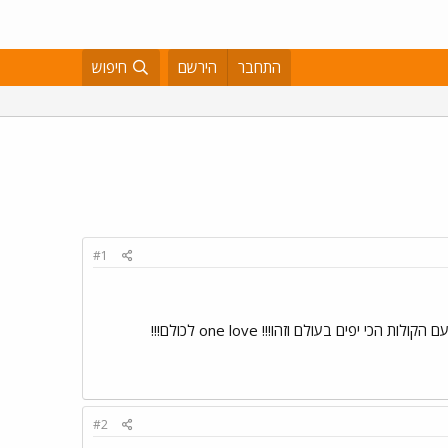
התחבר
הירשם
חיפוש
#1
ם בעולם וזהו!!! one love לכולם!!!
#2