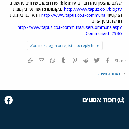
שלכם מהצפון ומהדרום.
ב blogTV:
שדרו וצפו בשידורים מהשטח.
http://www.tapuz.co.il/blogtv
בקומונות
: השתתפו בקומונות
המקומיות
http://www.tapuz.co.il/communa
והתעדכנו בקומונת
חדשות בזמן אמת.
http://www.tapuz.co.il/communa/userCommuna.asp?
Communaid=2986
You must log in or register to reply here.
פייסבוק
Twitter
Reddit
Pinterest
Tumblr
WhatsApp
דואר אלקטרוני
הוסף קישור
Share:
כשרונות צעירים