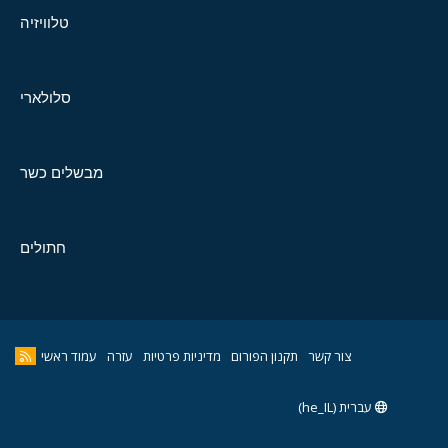
טלוויזיה
סלולארי
מבשלים כשר
חתולים
צור קשר
תקנון הפורום
מדיניות פרטיות
עזרה
עמוד ראשי
עברית (he_IL)