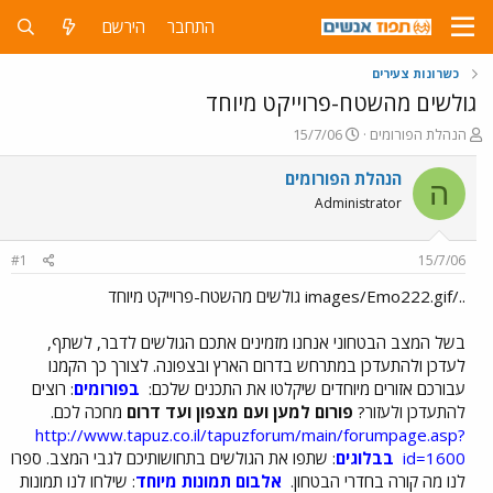
התחבר
הירשם
כשרונות צעירים
גולשים מהשטח-פרוייקט מיוחד
פ
פ
הנהלת הפורומים
15/7/06
ו
ו
ת
ר
הנהלת הפורומים
ה
ח
ס
Administrator
ה
ם
נ
ב
ו
ת
#1
15/7/06
ש
א
א
ר
../images/Emo222.gif גולשים מהשטח-פרוייקט מיוחד
י
ך
בשל המצב הבטחוני אנחנו מזמינים אתכם הגולשים לדבר, לשתף,
לעדכן ולהתעדכן במתרחש בדרום הארץ ובצפונה. לצורך כך הקמנו
עבורכם אזורים מיוחדים שיקלטו את התכנים שלכם:
בפורומים
: רוצים
להתעדכן ולעזור?
פורום למען ועם מצפון ועד דרום
מחכה לכם.
http://www.tapuz.co.il/tapuzforum/main/forumpage.asp?
id=1600
בבלוגים
: שתפו את הגולשים בתחושותיכם לגבי המצב. ספרו
לנו מה קורה בחדרי הבטחון.
אלבום תמונות מיוחד
: שילחו לנו תמונות