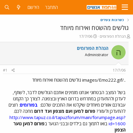
התחבר
הירשם
כשרונות צעירים
גולשים מהשטח ואירוח מיוחד
פ
פ
הנהלת הפורומים
17/7/06
ו
ו
ת
ר
הנהלת הפורומים
ה
ח
ס
Administrator
ה
ם
נ
ב
ו
ת
#1
17/7/06
ש
א
א
ר
../images/Emo222.gif גולשים מהשטח ואירוח מיוחד
י
ך
בשל המצב הבטחוני אנחנו מזמינים אתכם הגולשים לדבר, לשתף,
לעדכן ולהתעדכן במתרחש בדרום הארץ ובצפונה. לצורך כך הקמנו
עבורכם אזורים מיוחדים שיקלטו את התכנים שלכם:
בפורומים
: רוצים
להתעדכן ולעזור?
פורום למען ועם מצפון ועד דרום
מחכה לכם.
http://www.tapuz.co.il/tapuzforum/main/forumpage.asp?
id=1600
בואו לתמוך גם בילדים ובבני הנוער ב
פורום למען נוער
הצפון