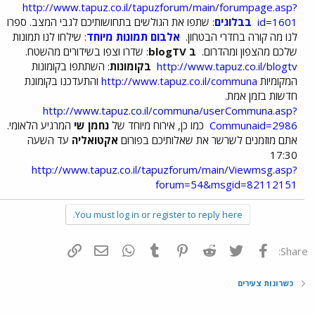
http://www.tapuz.co.il/tapuzforum/main/forumpage.asp?
id=1601
בבלוגים
: שתפו את הגולשים בתחושותיכם לגבי המצב. ספרו
לנו מה קורה בחדרי הבטחון.
אלבום תמונות מיוחד
: שילחו לנו תמונות
שלכם מהצפון ומהדרום.
ב blogTV
: שדרו וצפו בשידורים מהשטח.
http://www.tapuz.co.il/blogtv
בקומונות
: השתתפו בקומונות
המקומיות
http://www.tapuz.co.il/communa
והתעדכנו בקומונת
חדשות בזמן אמת.
http://www.tapuz.co.il/communa/userCommuna.asp?
Communaid=2986
כמו כן, אירוח מיוחד של
נחמן שי
המרגיע הלאומי.
אתם מוזמנים לשרשר את שאלותיכם בפורום
אקטואליה
עד השעה
17:30
http://www.tapuz.co.il/tapuzforum/main/Viewmsg.asp?
forum=54&msgid=82112151
You must log in or register to reply here.
פייסבוק
Twitter
Reddit
Pinterest
Tumblr
WhatsApp
דואר אלקטרוני
הוסף קישור
Share:
כשרונות צעירים