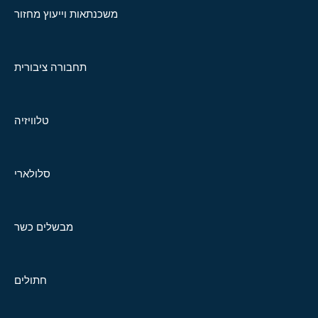
משכנתאות וייעוץ מחזור
תחבורה ציבורית
טלוויזיה
סלולארי
מבשלים כשר
חתולים