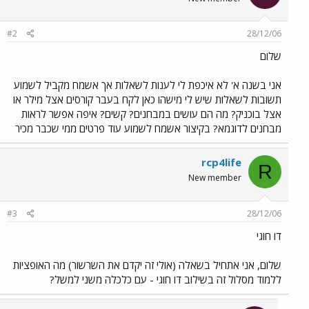
#2
28/12/06
שלום
אני בשנה א' לא איכפת לי לענות לשאלות אך אשמח מקביל לשמוע
תשובות לשאלות שיש לי מישהו כאן לקח בעבר קורסים אצל מילר או
אצל בוכניק? מה הם עושים במבחנים? קשים? איפה אפשר לראות
מבחנים לדוגמא? בקיצור אשמח לשמוע עוד פרטים ממי שכבר מכיר
rcp4life
R
New member
#3
28/12/06
דו חוגי
שלום, אני אתחיל בשאלה (אולי זה יקדם את השרשור) מה האופציות
ללמוד מסלול זה בשילוב דו חוגי - עם כלכלה משני למשל?