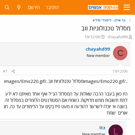
התחבר
הירשם
בר אילן - לימודי מידע
מסלול טכנולוגיות ווב
פ
פ
19/12/06
chayahd99
ו
ו
ת
ר
chayahd99
C
ח
ס
New member
ה
ם
נ
ב
ו
ת
#1
19/12/06
ש
א
א
ר
../images/Emo220.gifמסלול טכנולוגיות ווב../images/Emo220.gif
י
ך
היו כאן בעבר הרבה שאלות על המסלול הנ"ל ואף אחד מאיתנו לא ידע
לתת תשובות ממש מדויקות. נשמח אם הסטודנטים הלומדים במסלול זה
בשנה א' יוכלו לשרשר להודעה זו מעט פידבקים על הלימודים עד כה. חג
אורים
שמח
ltz
L
New member