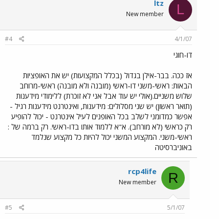
ltz
L
New member
#4
4/1/07
דו-חוגי
אז ככה. בבר-אילן בגדול (בכלל המקצועות) יש את האופציות
הבאות: ראשי-משני דו-ראשי (מובנה ולא מובנה) ראשי-מרוחב
שלוש משניים.(אולי יש עוד אבל אני לא זוכרת) ללימודי מידענות
(תואר ראשון) יש שני מסלולים: מידענות, ואינטרנט מידענות רגיל -
אפשר כמדומני לשלב בכל האופנים לעיל אינטרנט - יכול להופיע
רק כראשי (לא מורחב). א"א ללמוד אותו בדו-ראשי. רק ברמה של :
ראשי-משני. המקצוע המשני יכול להיות כל מקצוע שנלמד
באוניברסיטה
rcp4life
R
New member
#5
5/1/07