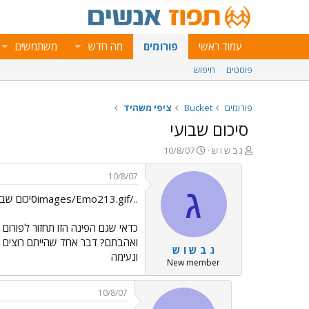
עמוד ראשי
פורומים
מה חדש
משתמשים
פוסטים
חיפוש
פורומים
Bucket
ציפי משהיד
סיכום שבועי
פ
פ
ג ב ש ו ש
10/8/07
ו
ו
ת
ר
10/8/07
ח
ס
ג
../images/Emo213.gifסיכום שבועי../images/Emo213.gif../images/Emo88.gif
ה
ם
נ
ב
ו
ת
כדאי שגם הפינה הזו תחזור לפורום 
ש
א
ואהבתם? דבר אחד שהייתם רוצים ל
ג ב ש ו ש
א
ר
ונעימה
י
New member
ך
10/8/07