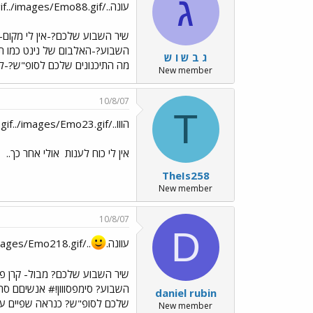
ג
עונה../images/Emo13.gif../images/Emo88.gif
שיר השבוע שלכם?-אין לי מקום-
השבוע?-האלבום של נינט כמו ת
ג ב ש ו ש
מה התיכנונים שלכם לסופ"ש?-לא
New member
10/8/07
T
הווו../images/Emo130.gif../images/Emo79.gif../images/Emo23.gif
אין לי כוח לענות
אולי אחר כך..
TheIs258
New member
10/8/07
D
עוונה.
../images/Emo218.gif
שיר השבוע שלכם? מבול- קרן 
השבוע? סימפסווון!# אנשיםם ס
daniel rubin
שלכם לסופ"ש? כנראה שפיים עם 
New member