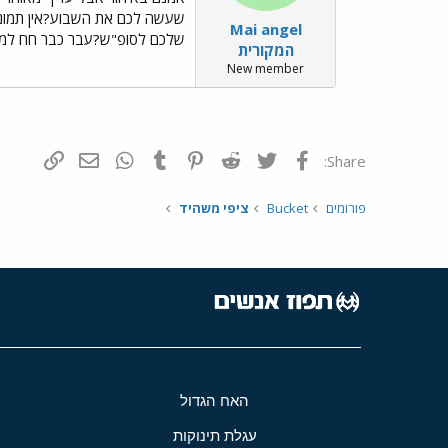
שעשה לכם את השבוע?אין תמו
Mai angel
שלכם לסופ"ש?עבר כבר חח למי 
המקורית
New member
פייסבוק
Twitter
Reddit
Pinterest
Tumblr
WhatsApp
דואר אלקטרונ
הוסף קי
Share:
פורומים
Bucket
ציפי משהיד
האח הגדול
עגלת תינוקות