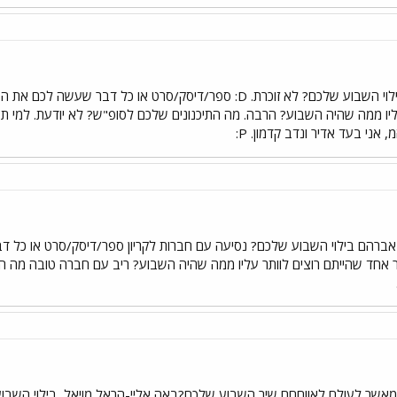
שיר השבוע שלכם? יש הרבה. בילוי השבוע שלכם? לא זוכרת. D: ספר/דיס
ליו ממה שהיה השבוע? הרבה. מה התיכנונים שלכם לסופ"ש? לא יודעת. למי ת
 אני בעד אדיר ונדב קדמון. P:
אחד שהייתם רוצים לוותר עליו ממה שהיה השבוע? ריב עם חברה טובה מה הת
מאשר לעולם לא!!חחח שיר השבוע שלכם?באה אליי-הראל מויאל
בילוי השבו