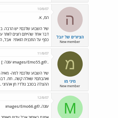
10/8/07
ה
המ, K.
דבר אחד שהייתם רוצים לוותר ע
הציורים של יובל
כסף על התכנית הזאת?
אבל, המ,
New member
11/8/07
מ
../images/Emo55.gif עונה :]
ואהבתם? שאלה קשה.. חח.. דבר 
מיני מו
ההצלה בכוכב נולד? חן אהרוני ..
New member
12/8/07
M
עונה../images/Emo66.gif
אמנם באיחור אבל עדיף מאוחר 