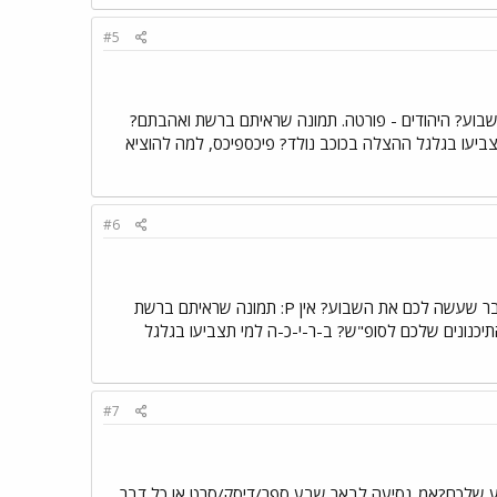
#5
ק/סרט או כל דבר שעשה לכם את השבוע? היהודים - פורטה. תמונה שראיתם ברשת ואהבתם?
צביעו בגלגל ההצלה בכוכב נולד? פיכספיכס, למה להוציא
#6
שיר השבוע שלכם? למה- מאיה אברהם בילוי השבוע שלכם? נסיעה עם חברות לקריון ספר/דיסק/סרט או כל דבר שעשה לכם את השבוע? אין P: תמונה שראיתם ברשת
יכנונים שלכם לסופ"ש? ב-ר-י-כ-ה למי תצביעו בגלגל
#7
ע שלכם?אמ..נסיעה לבאר שבע ספר/דיסק/סרט או כל דבר