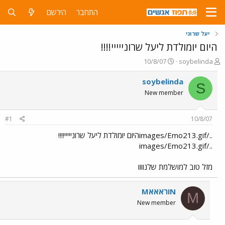
התחבר
הירשם
יעל שרוני
היום יומולדת ליעל שרונייייי!!!!
פ
פ
10/8/07
soybelinda
ו
ו
ת
ר
soybelinda
S
ח
ס
New member
ה
ם
נ
ב
ו
ת
#1
10/8/07
ש
א
א
ר
../images/Emo213.gifהיום יומולדת ליעל שרונייייי!!!!
י
../images/Emo213.gif
ך
מזל טוב למושלמת שלנוווו
MוראאאN
M
New member