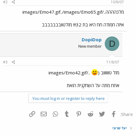
#2
10/8/07
מלכהההה../images/Emo47.gif../images/Emo65.gif
איזה חמודה חח היא בת 32!!! מזלטוובבבבבבב
DopiDop
D
New member
#3
11/8/07
מזל טווווווב (
../images/Emo42.gif
אחח מתה על השחקנית הזאת
You must log in or register to reply here.
פייסבוק
Twitter
Reddit
Pinterest
Tumblr
WhatsApp
דואר אלקטרוני
הוסף קישור
Share:
יעל שרוני