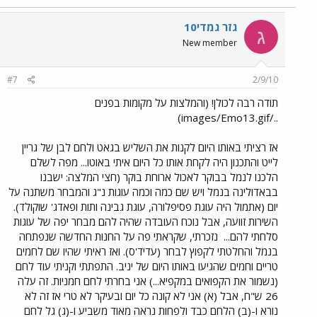
גזר גמדי10
ג
New member
#7
2/9/10
תודה רבה לכולן! (והמלצות על מקומות בפנים
../images/Emo13.gif)
אז רציתי באותו היום לקנות את השליש בגאט ולחם לבן של גריין
לייט והתכנון היה לקחת אותו כל היום איתי באוטו... מפה לשלם
הלכנו לנמל בבוקר לאכול ארוחת בוקר (חצי המלצה: ישבנו
בבאדולינה בנמל ויש שם כמה וכמה עוגות נ"ג והמבחר משתנה על
יום (אתמול היה עוגת פסיפלורה, עוגת גבינה ותות ופאדג' שוקולד).
השירות זוועה, אבל נוכח העובדה שהיה להם מבחר יפה של עוגות
סלחתי להם...
נזכרתי, שקראתי פה על החנות החדשה שנפתחה
בנמל והחלטתי לקפוץ לבחר (עדיד'ס). ואז ראיתי שהיו שם לחמים
טריים וחמים שהגיעו באותו היום של יניב. התפתתי וקניתי עוד לחם
(נשמור את הקפואים במקפיא...) אני בחרתי לחם חמניות. זה עלה
26 ש"ח, אבל (א) אני לא קונה כל יום ובעיקר לא טרי אז זה לא
נורא ו-(ב) הלחם כבד ולפחות נראה מאוד משביע ו-(ג) גל לחם