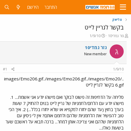
התחבר
הירשם
צליאק
בקשר לגריין לייט
פ
פ
גזר גמדי10
1/9/10
ו
ו
ת
ר
גזר גמדי10
ג
ח
ס
New member
ה
ם
נ
ב
ו
ת
#1
1/9/10
ש
א
א
ר
../images/Emo206.gif../images/Emo206.gif../images/Emo20
י
6.gif בקשר לגריין לייט
ך
סליחה על הדחיפות זה פשוט לבוקר ואם מישהו יודע אני אשמח.... 1.
מישהו יודע עם הלחם/לחמניות של גריין לייט בנוים להחזיק 7 שעות
בערך בחוץ (עד שהם יחזרו למקפיא או שלא יחזרו בכלל...) 2. איך הכי
טוב להפשיר את הלחמניות שלהם ולחמם אותם? אין לי ניסיון עם
הלחמניות שלהם ואני צריכה אותן למחר... ברכה תבוא על ראשכם שער
בשעות כאלו....