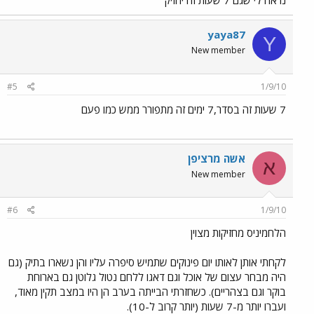
נראה לי שגם 7 שעות זה יחזיק
yaya87
Y
New member
#5
1/9/10
7 שעות זה בסדר,7 ימים זה מתפורר ממש כמו פעם
אשה מרציפן
א
New member
#6
1/9/10
הלחמיניס מחזיקות מצוין
לקחתי אותן לאותו יום פינוקים שתמיש סיפרה עליו והן נשארו בתיק (גם
היה מבחר עצום של אוכל וגם דאגו ללחם נטול גלוטן גם בארוחת
בוקר וגם בצהריים). כשחזרתי הבייתה בערב הן היו במצב תקין מאוד,
ועברו יותר מ-7 שעות (יותר קרוב ל-10).