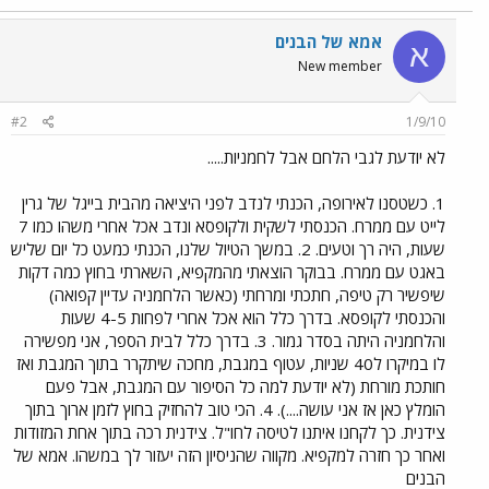
אמא של הבנים
א
New member
#2
1/9/10
לא יודעת לגבי הלחם אבל לחמניות.....
1. כשטסנו לאירופה, הכנתי לנדב לפני היציאה מהבית בייגל של גרין
לייט עם ממרח. הכנסתי לשקית ולקופסא ונדב אכל אחרי משהו כמו 7
שעות, היה רך וטעים. 2. במשך הטיול שלנו, הכנתי כמעט כל יום שליש
באגט עם ממרח. בבוקר הוצאתי מהמקפיא, השארתי בחוץ כמה דקות
שיפשיר רק טיפה, חתכתי ומרחתי (כאשר הלחמניה עדיין קפואה)
והכנסתי לקופסא. בדרך כלל הוא אכל אחרי לפחות 4-5 שעות
והלחמניה היתה בסדר גמור. 3. בדרך כלל לבית הספר, אני מפשירה
לו במיקרו ל40 שניות, עטוף במגבת, מחכה שיתקרר בתוך המגבת ואז
חותכת מורחת (לא יודעת למה כל הסיפור עם המגבת, אבל פעם
הומלץ כאן אז אני עושה....). 4. הכי טוב להחזיק בחוץ לזמן ארוך בתוך
צידנית. כך לקחנו איתנו לטיסה לחו"ל. צידנית רכה בתוך אחת המזודות
ואחר כך חזרה למקפיא. מקווה שהניסיון הזה יעזור לך במשהו. אמא של
הבנים