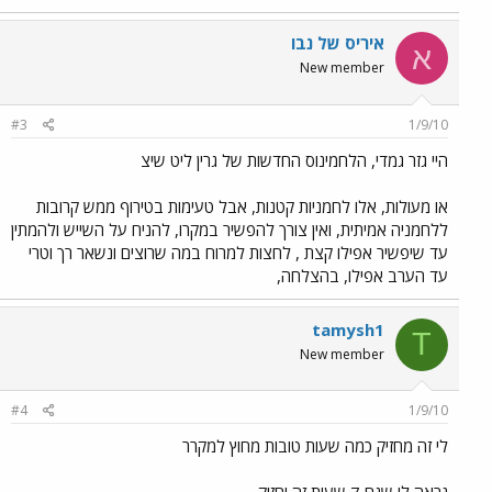
איריס של נבו
א
New member
#3
1/9/10
היי גזר גמדי, הלחמינוס החדשות של גרין ליט שיצ
או מעולות, אלו לחמניות קטנות, אבל טעימות בטירוף ממש קרובות
ללחמניה אמיתית, ואין צורך להפשיר במקרו, להניח על השייש ולהמתין
עד שיפשיר אפילו קצת , לחצות למרוח במה שרוצים ונשאר רך וטרי
עד הערב אפילו, בהצלחה,
tamysh1
T
New member
#4
1/9/10
לי זה מחזיק כמה שעות טובות מחוץ למקרר