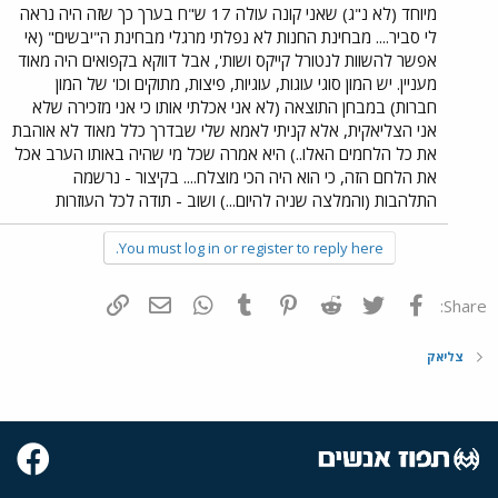
מיוחד (לא נ"ג) שאני קונה עולה 17 ש"ח בערך כך שזה היה נראה
לי סביר.... מבחינת החנות לא נפלתי מרגלי מבחינת ה"יבשים" (אי
אפשר להשוות לנטורל קייקס ושות', אבל דווקא בקפואים היה מאוד
מעניין. יש המון סוגי עוגות, עוגיות, פיצות, מתוקים וכו' של המון
חברות) במבחן התוצאה (לא אני אכלתי אותו כי אני מזכירה שלא
אני הצליאקית, אלא קניתי לאמא שלי שבדרך כלל מאוד לא אוהבת
את כל הלחמים האלו..) היא אמרה שכל מי שהיה באותו הערב אכל
את הלחם הזה, כי הוא היה הכי מוצלח.... בקיצור - נרשמה
התלהבות (והמלצה שניה להיום...) ושוב - תודה לכל העוזרות
You must log in or register to reply here.
פייסבוק
Twitter
Reddit
Pinterest
Tumblr
WhatsApp
דואר אלקטרוני
הוסף קישור
Share:
צליאק