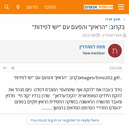
התחבר
הירשם
חינוך חרדי
בקרוב: "הראיון" והפעם עם "ישי לפידות"
פ
פ
תפוז למהדרין
25/2/08
ו
ו
ת
ר
תפוז למהדרין
ת
ח
ס
New member
ה
ם
נ
ב
ו
ת
#1
25/2/08
ש
א
א
ר
../images/Emo202.gifבקרוב: "הראיון" והפעם עם "ישי לפידות"
י
ך
ניהל בעברו את "להקת אוף שימחעס" המוכרת לכולנו
כיום מנהל את
להקת הילדים הפופולארית "הקינדערלאך"
שדרן ברדיו "קול חי"
מלחין
ומעבד מהשורה הראשונה במוזיקה החסידית הראיון יתקיים בפורום
"העולם החרדי" הפרטים המלאים בהמשך.............
You must log in or register to reply here.