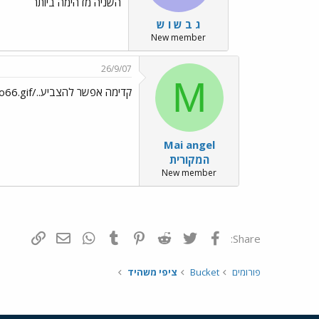
השניה מדהימה ביותר
ג ב ש ו ש
New member
26/9/07
M
קדימה אפשר להצביע../images/Emo13.gif../images/Emo66.gif
Mai angel
המקורית
New member
פייסבוק
Twitter
Reddit
Pinterest
Tumblr
WhatsApp
דואר אלקטרונ
הוסף קי
Share:
פורומים
Bucket
ציפי משהיד