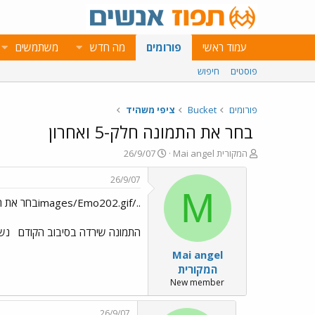
עמוד ראשי
פורומים
מה חדש
משתמשים
פוסטים
חיפוש
פורומים
Bucket
ציפי משהיד
בחר את התמונה חלק-5 ואחרון
פ
פ
Mai angel המקורית
26/9/07
ו
ו
ת
ר
26/9/07
ח
ס
M
../images/Emo202.gifבחר את התמונה חלק-5 ואחרון../images/Emo66.gif
ה
ם
נ
ב
ו
ת
התמונה שירדה בסיבוב הקודם
נשא
ש
א
Mai angel
א
ר
י
המקורית
ך
New member
26/9/07