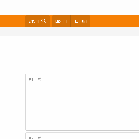
התחבר
הירשם
חיפוש
#1
#2