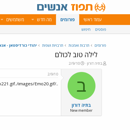
עמוד ראשי
פורומים
מה חדש
משתמשים
פוסטים
חיפוש
פורומים
תרבות ואמנות
תרבויות ושפות
יהודי כורדיסטאן - אנא
לילה טוב לכולם
פ
פ
בתיה דורון
2/9/10
ו
ו
ת
ר
2/9/10
ח
ס
ב
../images/Emo20.gif../images/Emo221.gif../images/Emo20.gif../images/Emo221.gif../images/Emo20.gif לילה טוב לכולם
ה
ם
נ
ב
ו
ת
ש
א
בתיה דורון
א
ר
י
New member
ך