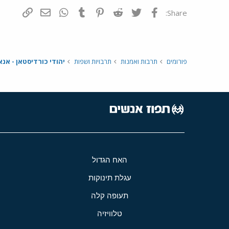
פייסבוק
Twitter
Reddit
Pinterest
Tumblr
WhatsApp
דואר אלקטרונ
הוסף קי
Share:
פורומים
תרבות ואמנות
תרבויות ושפות
יהודי כורדיסטאן - אנא
האח הגדול
עגלת תינוקות
תעופה קלה
טלוויזיה