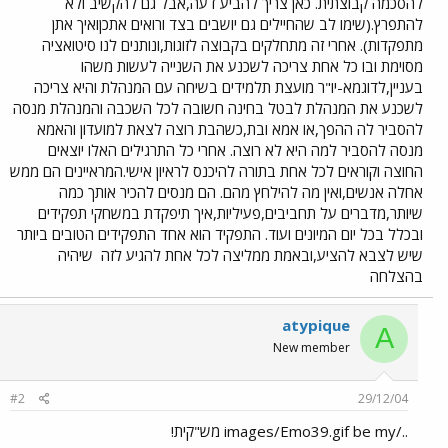
להסכמה קבוצתית. כאן צריך להביע דעה,אבל גם להקשיב ולא
להתפרץ.(שימו לב שהחיילים גם יושבים בצד ורואים אתכןואיך אתן
מתפקדות). אחרי זה מתחלקים בקבוצה לזוגות,ונותנים לנו סיטואציה
מסוימת ובו כל אחת צריכה לשכנע את השנייה לעשות משהו
בעניין,לדוגמא-יו"ר מועצת תלמידים בשיחה עם המנהלת והיא צריכה
לשכנע את המנהלת לבטל בחינה חשובה לכל השכבה והמנהלת מנסה
להסביר לה ההפך,או אמא ובת,כשהבת רוצה לצאת למועדון והאמא
מנסה להסביר למה היא לא רוצה. אחרי כל התרגילים האלו יוצאים
החוצה וקוראים לכל אחת בתורה להיכנס לראיון אישי.המראיינים הם ממש
אחלה אנשים,ואין מה להילחץ מהם. הם מנסים להכיר אותך כמה
שיותר,מדברים על תחביבים,פעיליות,איך תיפקדת במשחקי תפקידים
ובכלל בכל יום המיונים ועוד. התפקיד הוא אחד התפקידים הטובים ביותר
שיש לצבא להציע,ובאמת ממליצה לכל אחת להגיע לזה
שיהיה
בהצלחה
atypique
A
New member
#2
29/12/04
../images/Emo39.gif be my מש"קית!