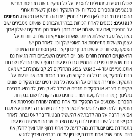
שכולם מגיעים,מתחילים להסביר על כל תפקיד.באות מדריכות מת"ש
ומנפגעים ומסבירים בכלליות על התפקיד ויש זמן לשאלות.אחרי
ההסברים מדרגים לאן רוצים להתמיין ביום הזה-ת"ש או נפגעים.
המיונים
לנפגעים:
נכנסים לאחת הכיתות בבה"ד,והבוחנים שאיתנו מסבירים שוב
על התפקיד,ואם עוד שאלות אז זה הזמן. לאחר מכן מחלקים שאלון ארוך
מאוד,של 130 שאלות או יותר.שאלות אמריקאיות שלרוב חוזרות על
עצמן.השאלות מתייחסות אל האופי שלך וכו'. לאחר מכן יש
הפסקה,וכשחוזרים עושים מבחן זיכרון קצר. כאן מסתיים יום המיונים
הראשון.ויום למחרת חוזרים שוב. יום המיונים השני:ביום הזה מגיעות גם
בנות שהיו יום לפני זה והתמיינו גם לנפגעים.בנוסף לשני החיילים שבחנו
אותנו,מגיעים עוד 3-4 אנשי צבא. מתחלקים ל2 קבוצות(לרוב יש מעט
בנות לתפקיד,אז בגלל זה 2 קבוצות). סבב הכרות ומה אנו יודעות על
התפקיד,ואחרי זה מפזרים על הרצפה כל מיני דפים עם תפקידים שונים
שקיימים בצבא או תפקידים מוזרים שבכלל לא קיימים, לדוגמא-מדריכת
גמלים(
),מורה חיילת,ועוד ועוד... נותנים כמה דקות לרשום בנקודות
הסברים ושכנועים על התפקיד וכל אחת בתורה עומדת ומפרסמת את
התפקיד ולמה שווה להגיע אליו.כאן צריך להדגיש הרבה ביטחון עצמי,גם
אם אין הרבה על מה לדבר,לא להשפיל מבט,ולדבר לאט וברור. לאחר
מכן יש תרגיל שבו נותנים לנו דף עם מצבים שבהם מש"קית נפגעים
מתמודדת ביום יום,ולדרג מה לדעת כל אחת דחוף יותר ואיך לחלק את
היום. אחרי שכל אחת מדרגת,יש דיון על זה בקבוצה וצריך להגיע