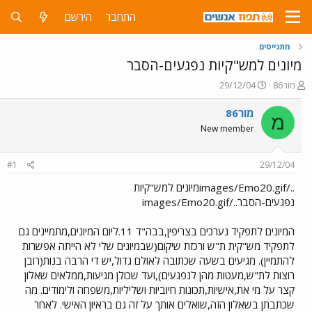
התחבר
הירשם
מתגייסים
מיונים למש"קיות נפגעים-הסבר
פ
פ
מור86
29/12/04
ו
ו
ת
ר
מור86
מ
ח
ס
New member
ה
ם
נ
ב
ו
ת
#1
29/12/04
ש
א
א
ר
../images/Emo20.gifמיונים למש"קיות
י
נפגעים-הסבר../images/Emo20.gif
ך
המיונים לתפקיד נערכים בצריפין,בבה"ד 11.ליום המיונים,מתמיינים גם
לתפקיד מש"קית ת"ש ורכזת שיקום(שבמיונים שלי לא הייתה אפשרות
להתמיין). מגיעים בשעה שכתובה לאולם גדול,יש די הרבה בנות(רובן
רוצות לת"ש,מעטות מהן לנפגעים),ועד שכולן מגיעות,ממלאים שאלון
קצר על מי את,אישיות,תכונות חיוביות ושליליות,משפחה ולימודים. מה
שכתבתן בשאלון הזה,שואלים אותך על זה גם בראיון האישי. לאחר