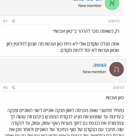
א
New member
#7
6/9/10
רק כשאתה נזכר להרהר ב"כאן ועכשיו"
אתה מגלה שקודם אולי לא היית כאן ועכשיו מה שנכון לחלוטין כיוון
שכאן ועכשיו לא יכול להיות מקודם.
הצופה.
ה
New member
#6
6/9/10
כאן ועכשיו
נתחיל תחשבי שאת מכניסה לאוזן מנקה אזניים לשני האזניים ומנקה
בעדינות עד שממש את מגיע לנקודת המפגש בינהם וזה עושה לך
צמרמורת את נכנסת גם לתוך מערות האף עמוק עמוק עד לנקודה
שזה תחבר עם הנקודם של סוף החיבור של האזניים ולאחר מכן את
הולכת הם התחושה של הטעם ובאופן פלאי היא נפגשת גם עם אותה