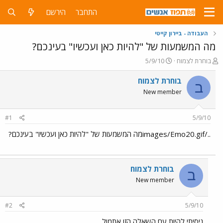
התחבר
הירשם
העבודה - ביירון קייטי
מה המשמעות של "להיות כאן ועכשיו" בעינכם?
פ
פ
בוחרת לצמוח
5/9/10
ו
ו
ת
ר
בוחרת לצמוח
ב
ח
ס
New member
ה
ם
נ
ב
ו
ת
#1
5/9/10
ש
א
א
ר
../images/Emo20.gifמה המשמעות של "להיות כאן ועכשיו" בעינכם?
י
ך
בוחרת לצמוח
ב
New member
#2
5/9/10
ניסיתי להיות עם השאלה הזו אתמול