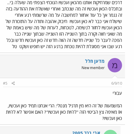
דרכים שמרחיקות אותנו מהכאן ועכשיו הנוכחי הצפתי מה שעלה בי...
ובתכלס הכאן ועכשיו זה מה שנכתב ואחרי שאשלח את ההודעה בזה
זה נגמר אך כל עוד אחזור למחשבה על מה שרשמתי רגע אחרי
שישלח אני כבר לא כאן ועכשיו
חיבוק אהובה ותודה על התזכורת של
הכאן ועכשיו לחזור לנשימה, לנוכחות, לערות של מה שיש באמת של
מה שאני חווה וקורה בתוך השנייה הזו השנייה שבתוך שנייה כבר
הפכה לעבר כל שנייה חדשה זה הווה חדש זה כאן ועכשיו חדש ובכל
רגע שבו אני מסוגלת להיות נוכחת ברגע הזה יש חופש ושקט
טל
מדען חלל
מ
New member
#5
6/9/10
עבורי
המשמעות של זה היא מין תרגיל מנטלי. הרי אנחנו תמיד כאן ועכשיו,
אז מאיפה צץ הביטוי הזה "להיות כאן ועכשיו"? האם אפשר לא להיות
כאן ועכשיו?
אבי בכר 2005