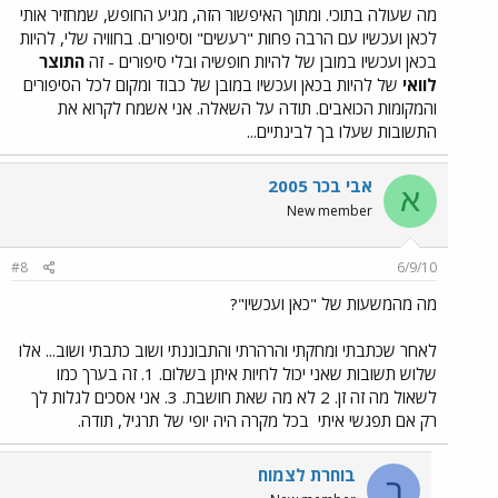
מה שעולה בתוכי. ומתוך האיפשור הזה, מגיע החופש, שמחזיר אותי
לכאן ועכשיו עם הרבה פחות "רעשים" וסיפורים. בחוויה שלי, להיות
בכאן ועכשיו במובן של להיות חופשיה ובלי סיפורים - זה
התוצר
לוואי
של להיות בכאן ועכשיו במובן של כבוד ומקום לכל הסיפורים
והמקומות הכואבים. תודה על השאלה. אני אשמח לקרוא את
התשובות שעלו בך לבינתיים...
אבי בכר 2005
א
New member
#8
6/9/10
מה מהמשעות של "כאן ועכשיו"?
לאחר שכתבתי ומחקתי והרהרתי והתבוננתי ושוב כתבתי ושוב... אלו
שלוש תשובות שאני יכול לחיות איתן בשלום. 1. זה בערך כמו
לשאול מה זה זן. 2 לא מה שאת חושבת. 3. אני אסכים לגלות לך
רק אם תפגשי איתי
בכל מקרה היה יופי של תרגיל, תודה.
בוחרת לצמוח
ב