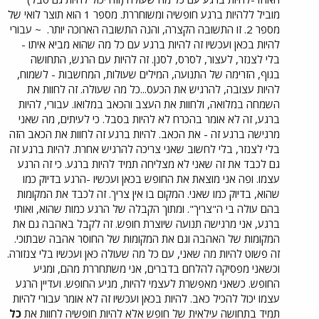
מוביל ללהיות ברגע חופשיה ומשוחררת. מספר 1 הוא תוצר לואי של
מספר 2. זו התשובה הקצרה, והנה התשובה הארוכה יותר.
~ עבורי
להיות בכאן ועכשיו זה להיות ברגע עם כל מה שהוא מביא איתו -
בלי לצנזר, לעצור, לסרס, לסנן. זה להיות עם הרגש, התחושה
בגוף, הזרימה של התנועה, המילים שעולות, המחשבות - לשמוח,
להיות עצובה, להרגיש את הכעס...כל מה שעולה. זה לחוות את
השמחה במלואה, ולחוות את העצב והכאב במלואו. עבורי, להיות
ברגע, זה לא אומר בהכרח לא להיות בסבל. כי לעיתים, מה שאני
מרגישה ברגע זה - את הכאב. להיות ברגע זה לחוות את הכאב הזה
בלי לצנזר, בלי לחשוב שאני צריכה להרגיש אחרת. להיות ברגע זה
גם לכבד את זה שאני לא מצליחה תמיד להיות ברגע. כי זה הרגע
עצמו. ופה אני מוצאת את החופש בכאן ועכשיו -הרגע בדיוק כמו
שהוא, בדיוק כמו שאני. המקום בו אין צריך. זה לכבד את המקומות
בהם עולה בי ה"צריך". ומתוך הקבלה של הרגע כמות שהוא, ואותי
ברגע, אני מרגישה תנועה שיוצרת חופש. זה לקבל באהבה גם את
המקומות של האהבה וגם את המקומות של החוסר אהבה שבתוכי.
זה פשוט להיות מה שאני, עם כל מה שעולה כאן ועכשיו בלי צנזורה.
וכשאני מפסיקה להלחם בדברים, אני משתחררת מהם, ומגיע
החופש. כשאני מאפשרת לעצמי להיות, מגיע החופש. ועדיין הרגע
עצמו יכול להכיל כאב. להיות בכאן ועכשיו זה לא אומר עבורי להיות
תמיד בתחושה עילאית של חופש אלא להיות חופשיה לחוות את
כל