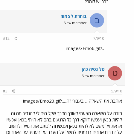
כבר יש לומר?
בוחרת לצמוח
ב
New member
#12
7/9/10
../images/Emo6.gif
טל נסיה כהן
ט
New member
#3
5/9/10
אוהבת את השאלה ... בעבורי זה...../images/Emo23.gif
תודה על השאלה מצאתי לאורך הדרך שקל היה לי להגדיר מה זה
להיות בכאן ועכשיו דווקא דרך כל הרגעים בהם לא הייתי בכאן ועכשיו
אז אתחיל משם לא להיות בכאן ועכשיו זה לכתוב את המייל ולחשוב
על דברים אחרים בו זמנית למשל על העבר על העתיד על האחר וכו'