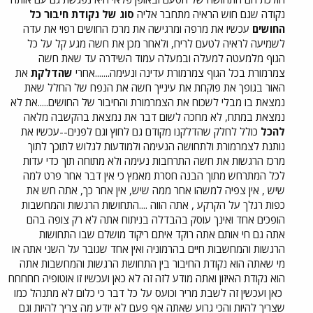
נקודה שגם חוש הראיה מתחבר אליה
סוג של נקודת חיבור כל
החושים
עכשיו את מרפה ומרגישה את מרכז החושים רפוי את עדה
לשמיעה לראיה לטעם לריח, ולאחר מכן את חשה מגע קל על כל
הגוף מלמעטה למעלה ובמעלה עמוד השידרה עד שאת חשה
צמרמורת בכל הגוף צמרמורת עדינה ונעימה.......אחרי
שהדלקת
את
האור בגופך את פוקחת את עינייך חשה את הנפח של החלל שאת
נמצאת בו מבלי לשכוח את הצמרמורת והחיבור של החושים.....את לא
נמצאת במתח, לא מחכה לשום דבר את נמצאת בהקשבה מלאה
להכל
כולל לחלק שהדלקנו מקודם גם לחוץ וגם לפנים--עכשיו את
נותנת לצמרמורת ולתחושה הנעימה ולמודעות לגלוש לתוכך לתוך
מרכז הרגשות את חשה התרחבות נעימה ולא מתוחה תוך כדי עדות
לכל המתרחש מתוך הבנה חסרת מאמץ כי אין דבר אחר פרט למה
שיש , אין צפיה למשהו אחר ממה שיש, אין אחר כך, אתה חש את
כפות רגלך על הקרקע , אתה הווה ....התחושות הרגשות והמחשבות
הופכים אחד ואינך עוסק בהבדלה בניתוח אתה לא רק צופה בהם
אתה גם חי אותם אתה רוקד איתם ריקוד מושלם שבו התחושות
הרגשות והמחשבות חיים בהרמוניה ואין אחד שגובר על השני אתה או
מי שאתה הוא נקודת החיבור בין התחושת הרגשות והמחשבות אתה
הוא נקודת האיזון ואתה מודע לזה זה לא כאן ועכשיו זו אוטופיה חחחחח
כאן ועכשין זה לשבת מריר וכועס על כל דבר כי כלום לא מתנהל כמו
שצריך להיות והכי גרוע שאתה אף פעם לא יודע מה צריך להיות וגם