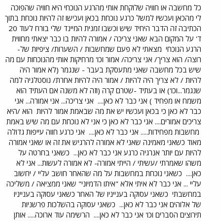
כל מחשבה או חוויה שלוקחת אותי מהרגע הנוכחי היא חוויה שהפוכה
לי מהכאן ועכשיו למשל כרגע נוכחת בכאן ועכישו זה להיות נוכחת בתוך
הכתיבה זה הדבר היחיד שיש וכשבו זמנית המיינד שלי בורח לעוד 20
ד' על המקום הבא שאני צריכה / אמורה להיות בו כבר יצאתי מחווית
הרגע הנוכחי
מצאתי לא פעם שמחשבות / השערות/ ציפיות של-
רוצה/ הוא צריך/ אני צריכה/ אמור וכו' מרחיקות אותי מהנוכחות עם מה
שיש בכל מחשבה שאני מתעסקת בעבר - שנגמר (לא אמור היה
להיות / לא צריך היה להיות / אמור היה להיות אחרת/ נוסטלגיה למה
שנגמר...וכו') או בעתיד -שטרם קרה (וזה לא משנה אם העתיד הוא
משמח או מפחיד ) אני כבר לא כאן....
אני צריכה... אני אמורה... אני
כבר לא כאן כי בכאן ועכשיו יש את מה שבאמת אמור להיות
הוא /היא
צריכים אמורים.... אני כבר לא כאן כי אני לא נוכחת עם מה שיש באמת
מחשבות מפחידות..... אני כבר לא כאן....
אני כרגע חווה עייפות גדולה
מאוד כשאני מאמינה שאני לא אמורה להרגיש את זה או שאני אמורה
להיות עם יותר אנרגיה כרגע אני כבר לא כאן...
כשאני בחרטה על
משהו שאמרתי /עשיתי / הייתי אמורה- לא אמורה לעשות... אני לא
כאן....
כשאני נוכחת במחשבות על מה שהאחר חושב עליי / יחשוב
עליי ... אני כבר לא איתי אלא "איתו הדמיוני" שאני ממציאה / משליכה
במחשבתי
כשאני עסוקה בענייניו של האחר כשאני עסוקה בענייניו
של אלוהים אני כבר לא כאן...
כשאני עסוקה בהשלכות פרשניות
תירוצים הסברים וכו' אני כבר לא כאן....
הרשימה עוד ארוכה..... אותן