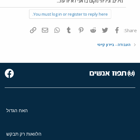
מילים. וגיליתי מקום בו אני לא יודעת...
You must log in or register to reply here.
פייסבוק
Twitter
Reddit
Pinterest
Tumblr
WhatsApp
דואר אלקטרוני
הוסף קישור
Share:
העבודה - ביירון קייטי
האח הגדול
הלוואות רק תבקש