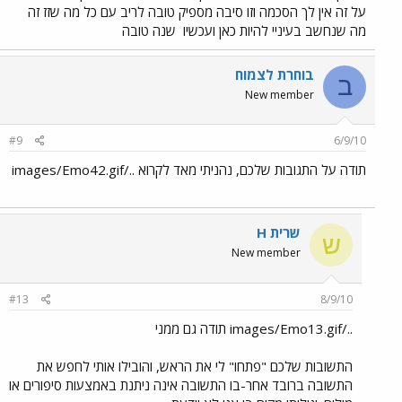
על זה אין לך הסכמה וזו סיבה מספיק טובה לריב עם כל מה שזז זה
מה שנחשב בעיניי להיות כאן ועכשיו
שנה טובה
בוחרת לצמוח
ב
New member
#9
6/9/10
תודה על התגובות שלכם, נהניתי מאד לקרוא ../images/Emo42.gif
שרית H
ש
New member
#13
8/9/10
../images/Emo13.gif תודה גם ממני
התשובות שלכם "פתחו" לי את הראש, והובילו אותי לחפש את
התשובה ברובד אחר-בו התשובה אינה ניתנת באמצעות סיפורים או