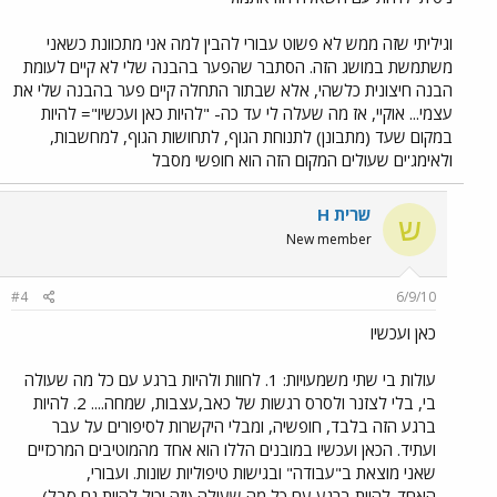
וגיליתי שזה ממש לא פשוט עבורי להבין למה אני מתכוונת כשאני
משתמשת במושג הזה. הסתבר שהפער בהבנה שלי לא קיים לעומת
הבנה חיצונית כלשהי, אלא שבתור התחלה קיים פער בהבנה שלי את
עצמי... אוקיי, אז מה שעלה לי עד כה- "להיות כאן ועכשיו"= להיות
במקום שעד (מתבונן) לתנוחת הגוף, לתחושות הגוף, למחשבות,
ולאימג'ים שעולים המקום הזה הוא חופשי מסבל
שרית H
ש
New member
#4
6/9/10
כאן ועכשיו
עולות בי שתי משמעויות: 1. לחוות ולהיות ברגע עם כל מה שעולה
בי, בלי לצזנר ולסרס רגשות של כאב,עצבות, שמחה.... 2. להיות
ברגע הזה בלבד, חופשיה, ומבלי היקשרות לסיפורים על עבר
ועתיד. הכאן ועכשיו במובנים הללו הוא אחד מהמוטיבים המרכזיים
שאני מוצאת ב"עבודה" ובגישות טיפוליות שונות. ועבורי,
האחד-להיות ברגע עם כל מה שעולה (וזה יכול להיות גם סבל)