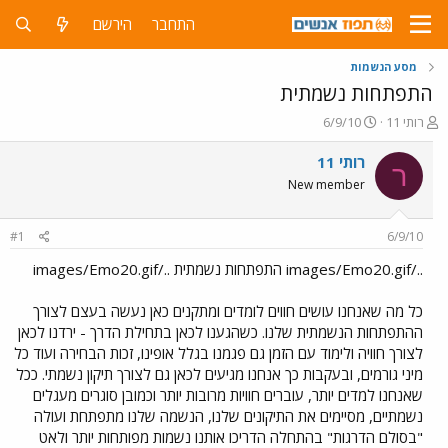
התחבר
הירשם
מסע הנשמות
התפתחות נשמתית
פ
פ
רותי 11
6/9/10
ו
ו
ת
ר
רותי 11
ר
ח
ס
New member
ה
ם
נ
ב
ו
ת
#1
6/9/10
ש
א
א
ר
../images/Emo20.gif התפתחות נשמתית ../images/Emo20.gif
י
ך
כל מה שאנחנו עושים חווים לומדים ומתקנים כאן נעשה בעצם לצורך
ההתפתחות הנשמתית שלנו. כשהגענו לכאן בתחילת הדרך - ירדנו לכאן
לצורך חוויה ולימוד עם הזמן גם פגמנו בגלל אופינו, זכות הבחירה ועוד כל
מיני גורמים, ובעקבות כך אנחנו מגיעים לכאן גם לצורך תיקון נשמתי. ככל
שאנחנו למדים יותר, עוברים חוויות מרובות יותר וכמובן סוגרים מעגלים
נשמתיים, מסיימים את התיקונים שלנו, הנשמה שלנו מתפתחת ועולה
"בסולם הדרגות" בהתחלה הדריכו אותנו נשמות מפותחות יותר ולאט