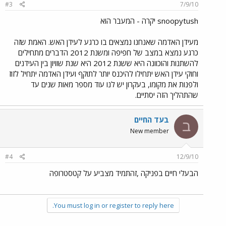
#3
7/9/10
snoopytush יקרה - המעבר הוא
מעידן האדמה שאנחנו נמצאים בו כרגע לעידן האש. האמת שזה
כרגע נמצא במצב של חפיפה ומשנת 2012 הדברים מתחילים
להשתנות והוכוונה היא ששנת 2012 היא שנת שוויון בין העידנים
וחוקי עידן האש יתחילו להיכנס יותר לתוקף ועידן האדמה יתחיל לזוז
ולפנות את מקומו, בעקרון יש לנו עוד מספר מאות שנים עד
שהתהליך הזה יסתיים.
בעד החיים
ב
New member
#4
12/9/10
הבעלי חיים בפניקה ,זהתמיד מצביע על קטסטרופה
You must log in or register to reply here.