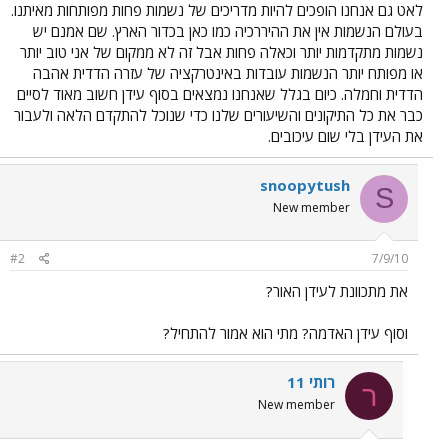
לאט גם אנחנו הופכים להיות מדריכים של נשמות פחות מפותחות מאיתנו.
בעולם הנשמות אין את ההיררכיה כמו כאן בכדור הארץ. שם אמנם יש
נשמות מתקדמות יותר וכאלה פחות אבל זה לא ממקום של אני טוב יותר
או מפותח יותר הנשמות עובדות באינטרקציה של עזרה הדדית אהבה
הדדית וחמלה. כיום בגלל שאנחנו נמצאים בסוף עידן חשוב מאוד לסיים
כבר את כל התיקונים והשיעורים שלנו כדי שנוכל להתקדם הלאה ולעבור
את העידן בלי שום עיכובים.
snoopytush
S
New member
#2
7/9/10
את מתכוונת לעידן האור?
וסוף עידן האדמה? מתי הוא אמור להתחיל?
רותי 11
ר
New member