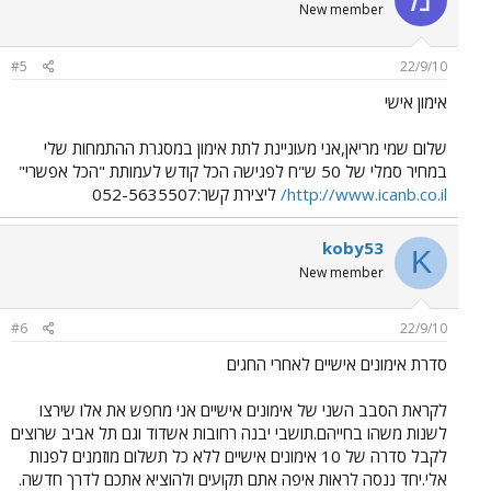
New member
#5
22/9/10
אימון אישי
שלום שמי מריאן,אני מעוניינת לתת אימון במסגרת ההתמחות שלי
במחיר סמלי של 50 ש"ח לפגישה הכל קודש לעמותת "הכל אפשרי"
http://www.icanb.co.il/
ליצירת קשר:052-5635507
koby53
K
New member
#6
22/9/10
סדרת אימונים אישיים לאחרי החגים
לקראת הסבב השני של אימונים אישיים אני מחפש את אלו שירצו
לשנות משהו בחייהם.תושבי יבנה רחובות אשדוד וגם תל אביב שרוצים
לקבל סדרה של 10 אימונים אישיים ללא כל תשלום מוזמנים לפנות
אלי.יחד ננסה לראות איפה אתם תקועים ולהוציא אתכם לדרך חדשה.