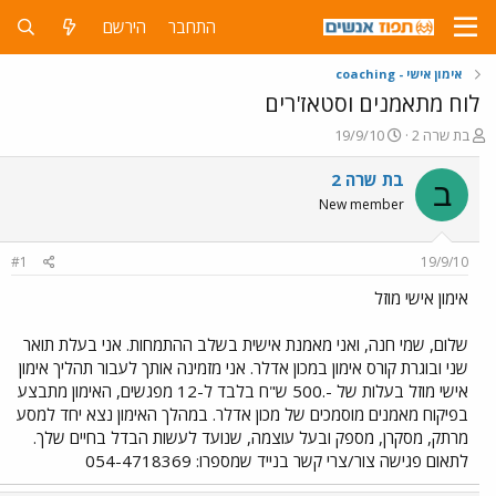
התחבר
הירשם
אימון אישי - coaching
לוח מתאמנים וסטאז'רים
פ
פ
בת שרה 2
19/9/10
ו
ו
ת
ר
בת שרה 2
ב
ח
ס
New member
ה
ם
נ
ב
ו
ת
#1
19/9/10
ש
א
א
ר
אימון אישי מוזל
י
ך
שלום, שמי חנה, ואני מאמנת אישית בשלב ההתמחות. אני בעלת תואר
שני ובוגרת קורס אימון במכון אדלר. אני מזמינה אותך לעבור תהליך אימון
אישי מוזל בעלות של -.500 ש"ח בלבד ל-12 מפגשים, האימון מתבצע
בפיקוח מאמנים מוסמכים של מכון אדלר. במהלך האימון נצא יחד למסע
מרתק, מסקרן, מספק ובעל עוצמה, שנועד לעשות הבדל בחיים שלך.
לתאום פגישה צור/צרי קשר בנייד שמספרו: 054-4718369