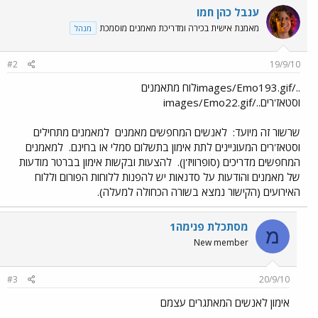
ענבל כהן חמו
מאמנת אישית בכירה ומדריכת מאמנים מוסמכת
מנהל
#2
19/9/10
../images/Emo193.gifלוח מתאמנים
וסטאז'רים../images/Emo22.gif
שרשור זה מיועד:
לאנשים המחפשים מאמנים
למאמנים מתחילים
וסטאז'רים המעוניינים לתת אימון בתשלום סמלי או בחינם.
למאמנים
המחפשים מדריכים (סופרוויז'ן).
להצעות ובקשות אימון בברטר מודעות
של מאמנים והודעות על סדנאות יש להפנות ללוחות הפורום וללוח
האירועים (הקישור נמצא בשורה הכחולה למעלה).
מסתכלת פנימה1
מ
New member
#3
20/9/10
אימון לאנשים המאתגרים עצמם