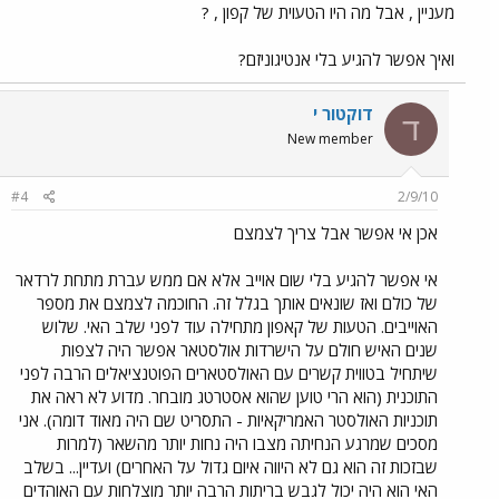
מעניין , אבל מה היו הטעוית של קפון , ?
ואיך אפשר להגיע בלי אנטיגוניזם?
דוקטור י
ד
New member
#4
2/9/10
אכן אי אפשר אבל צריך לצמצם
אי אפשר להגיע בלי שום אוייב אלא אם ממש עברת מתחת לרדאר
של כולם ואז שונאים אותך בגלל זה. החוכמה לצמצם את מספר
האוייבים. הטעות של קאפון מתחילה עוד לפני שלב האי. שלוש
שנים האיש חולם על הישרדות אולסטאר אפשר היה לצפות
שיתחיל בטווית קשרים עם האולסטארים הפוטנציאלים הרבה לפני
התוכנית (הוא הרי טוען שהוא אסטרטג מובחר. מדוע לא ראה את
תוכניות האולסטר האמריקאיות - התסריט שם היה מאוד דומה). אני
מסכים שמרגע הנחיתה מצבו היה נחות יותר מהשאר (למרות
שבזכות זה הוא גם לא היווה איום גדול על האחרים) ועדיין... בשלב
האי הוא היה יכול לגבש בריתות הרבה יותר מוצלחות עם האוהדים