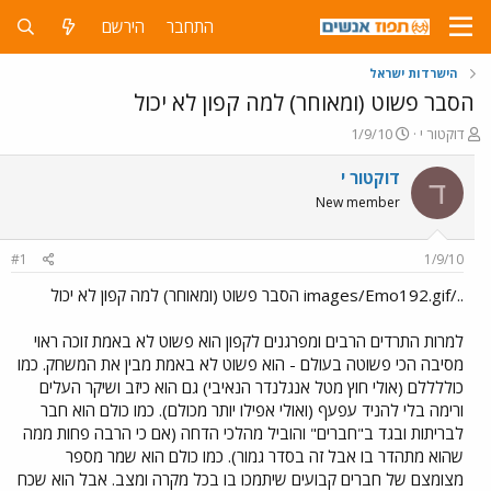
התחבר
הירשם
הישרדות ישראל
הסבר פשוט (ומאוחר) למה קפון לא יכול
פ
פ
דוקטור י
1/9/10
ו
ו
ת
ר
דוקטור י
ד
ח
ס
New member
ה
ם
נ
ב
ו
ת
#1
1/9/10
ש
א
א
ר
../images/Emo192.gif הסבר פשוט (ומאוחר) למה קפון לא יכול
י
ך
למרות התרדים הרבים ומפרגנים לקפון הוא פשוט לא באמת זוכה ראוי
מסיבה הכי פשוטה בעולם - הוא פשוט לא באמת מבין את המשחק. כמו
כוללללם (אולי חוץ מטל אנגלנדר הנאיבי) גם הוא כיזב ושיקר העלים
ורימה בלי להניד עפעף (ואולי אפילו יותר מכולם). כמו כולם הוא חבר
לבריתות ובגד ב"חברים" והוביל מהלכי הדחה (אם כי הרבה פחות ממה
שהוא מתהדר בו אבל זה בסדר גמור). כמו כולם הוא שמר מספר
מצומצם של חברים קבועים שיתמכו בו בכל מקרה ומצב. אבל הוא שכח