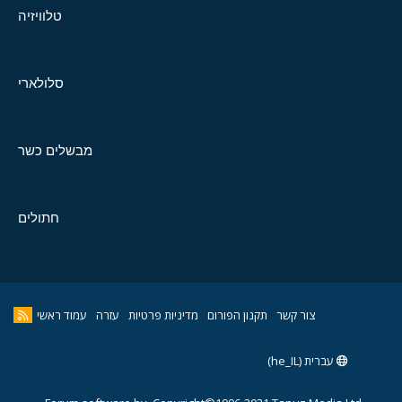
טלוויזיה
סלולארי
מבשלים כשר
חתולים
צור קשר
תקנון הפורום
מדיניות פרטיות
עזרה
עמוד ראשי
עברית (he_IL)