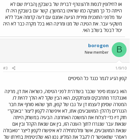
או לחילופין לנסות ולהצטרף לברית של בשבקין (הברית שם לא
הייתה כל כך מוצקה כמו שראינו בהמשך). קשר עם בשבקין היה לו
עוד מלפני התוכנית ומירית הגיעה אמנם עם דעה קדומה אבל ללא
משקעי עבר. את הטינה של מנו ומרינה הוא בכל מקרה כבר לא היה
יכול לבטל בשלב האי.
borogon
B
New member
#3
1/9/10
קפון הגיע לגמר כנגד כל הסיכויים
הוא בעצמו סיפר שכבר בשדה"ת לפני הטיסה, כשראה את דן, מרינה
ואנגלנדר מתחבקים ומצחקקים, הוא הבין שקל לא הולך להיות לו.
המטרה שסימן לעצמו דן על גבו של קפון, תוך שהוא סוחף את חבר
הנגררים (להלן: המושבעים) אתו, לא איפשרה לקפון ליצור "באנקר"
חזק דיו כדי לצלוח את המשוכה האחרונה. הבעיה במשחק הייתה
שנאות עבר שנגררו לתוך העונה הזו, בין אם שנאת הקהל ובין אם
שנאת המושבעים, אשר ומלכתחילה לא איפשרו לקפון לייצר "טאבולה
ראסה" שתאפשר לו לקבל את המליון. נכון הוא שלגיטימית בחירתו של