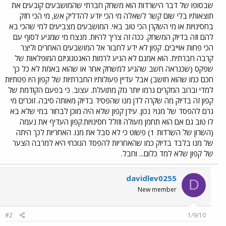
שבסופו של דבר הישרדות הוא משחק חברתי שהמושבעים קובעים את
תוצאותיו בלי שום קשר לשאלה מי הכי יודע להדליק אש, מי הכי חזק
בחסינויות או מי השקרן הכי טוב באי. המושבעים מצביעים למי שהכי בא
להם וזה בדיוק המשחק. ככה זה צריך להיות. מנצח מי שמגיע לסוף עם
הכי פחות אוייבים. קפון לא ידע לחבור אל המושבעים האחרים וליצר
קרבה חברתית. הוא אמנם לא הגיע לרמות האנטגוניזם המופלאות של
שפקס (שכנראה חשב שהגיע למשחק אחר או שהוא באמת לא כל כך
חכם כמו שהוא חושב) אבל עדיין פעולותיו החברתיות של קפון היו פטתיות
למדי וברוב המקרים גרמו יותר נזק מתועלת. עצוב. כי בפעם הקודמת של
קפון זה בדיוק מה שקרה לדן מנו שהפסיד בדיוק מאותה סיבה. זוכרים מי
גרם להפסד של מנו? נכון. עידן קפון שלא היה מוכן לבחור במי שלא בא
לו טוב גם אם הוא תחמן מעולה וזולל חסינויות.קפון העדיף את נעמה
(השרון של השרדות 1) פשוט כי לא סבל את מנו. האחריות לכך היתה
של מנו בלבד בדיוק כמו שהאחריות להפסד הנוכחי היא למרבה הצער
של קפון שלא למד כלום... וחבל.
davidlev0255
D
New member
#2
1/9/10