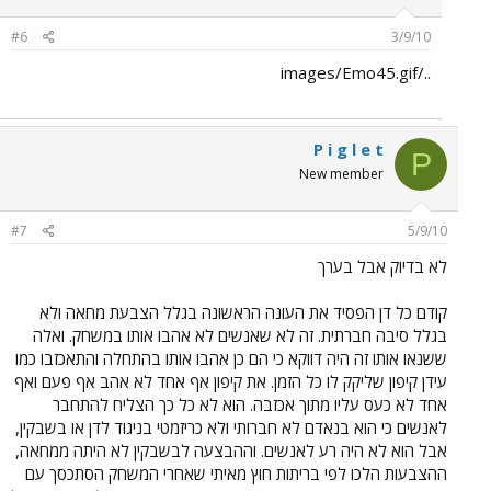
#6
3/9/10
../images/Emo45.gif
P i g l e t
P
New member
#7
5/9/10
לא בדיוק אבל בערך
קודם כל דן הפסיד את העונה הראשונה בגלל הצבעת מחאה ולא
בגלל סיבה חברתית. זה לא שאנשים לא אהבו אותו במשחק. ואלה
ששנאו אותו זה היה דווקא כי הם כן אהבו אותו בהתחלה והתאכזבו כמו
עידן קיפון שליקק לו כל הזמן. את קיפון אף אחד לא אהב אף פעם ואף
אחד לא כעס עליו מתוך אכזבה. הוא לא כל כך הצליח להתחבר
לאנשים כי הוא בנאדם לא חברותי ולא כריזמטי בניגוד לדן או בשבקין,
אבל הוא לא היה רע לאנשים. וההבצעה לבשבקין לא היתה ממחאה,
ההצבעות הלכו לפי בריתות חוץ מאיתי שאחרי המשחק הסתכסך עם