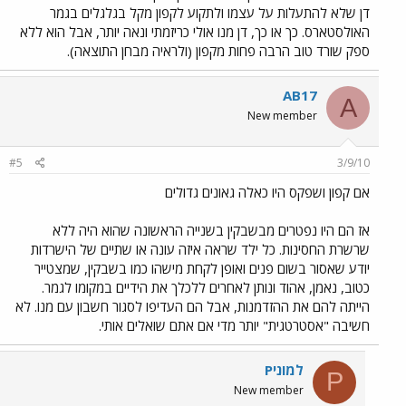
דן שלא להתעלות על עצמו ולתקוע לקפון מקל בגלגלים בגמר
האולסטארס. כך או כך, דן מנו אולי כריזמתי ונאה יותר, אבל הוא ללא
ספק שורד טוב הרבה פחות מקפון (ולראיה מבחן התוצאה).
AB17
A
New member
#5
3/9/10
אם קפון ושפקס היו כאלה גאונים גדולים
אז הם היו נפטרים מבשבקין בשנייה הראשונה שהוא היה ללא
שרשרת החסינות. כל ילד שראה איזה עונה או שתיים של הישרדות
יודע שאסור בשום פנים ואופן לקחת מישהו כמו בשבקין, שמצטייר
כטוב, נאמן, אהוד ונותן לאחרים ללכלך את הידיים במקומו לגמר.
הייתה להם את ההזדמנות, אבל הם העדיפו לסגור חשבון עם מנו. לא
חשיבה "אסטרטגית" יותר מדי אם אתם שואלים אותי.
Pלמוני
P
New member