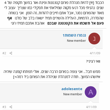
הכבוד [!!!] להיות מנהלת פורום קטנטנות ופינת-אור במשך תקופה של 4
שנים
נהניתי מכל רגע! מקווה שמילאתי את תפקידי כמו שצריך
עצוב לי
מאוד שהפורום נסגר, אבל אתם חייבים להודות...זה הזמן.
אני בטוחה
שהסדרה, הדמויות, העלילה והשירים תמיד ישארו בלב של כולנו
אף
פעם אל תשכחו את הקטנטנה שבכם
אוהבת אתכם תמיד! רוני
נגמרו השמות1
נ
New member
#2
4/11/09
וואי רציני?
ממש חבל... אני צופה בפורום הרבה שנים.. אולי תפתחו קומנה שיהיה
איזשהו המשך.. תודה למנהלת שניהלה את הפורום ביד רמה=]
adolesente
A
New member
#3
4/11/09