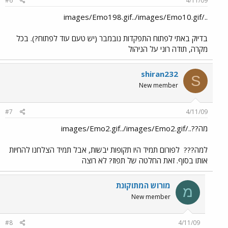
#6
4/11/09
../images/Emo198.gif../images/Emo10.gif
בדיוק באתי לפתוח התפקדות נובמבר (יש טעם עוד לפתוח?). בכל
מקרה, תודה רוני על הניהול
shiran232
S
New member
#7
4/11/09
מה??../images/Emo2.gif../images/Emo2.gif
למה???
לפורום תמיד היו תקופות יבשות, אבל תמיד הצלחנו להחיות
אותו בסוף. זאת החלטה של תפוז? לא רוצה
מורוש המתוקונת
מ
New member
#8
4/11/09