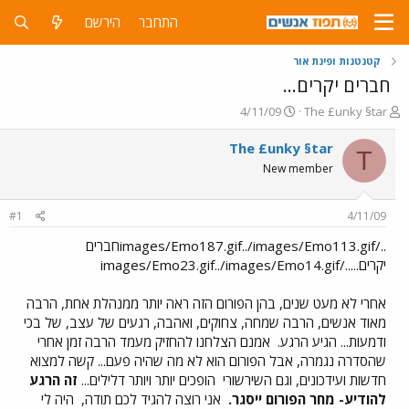
התחבר
הירשם
קטנטנות ופינת אור
חברים יקרים...
פ
פ
4/11/09
The £unky §tar
ו
ו
ת
ר
The £unky §tar
T
ח
ס
New member
ה
ם
נ
ב
ו
ת
#1
4/11/09
ש
א
א
ר
../images/Emo187.gif../images/Emo113.gifחברים
י
יקרים...../images/Emo23.gif../images/Emo14.gif
ך
אחרי לא מעט שנים, בהן הפורום הזה ראה יותר ממנהלת אחת, הרבה
מאוד אנשים, הרבה שמחה, צחוקים, ואהבה, רגעים של עצב, של בכי
ודמעות... הגיע הרגע.
אמנם הצלחנו להחזיק מעמד הרבה זמן אחרי
שהסדרה נגמרה, אבל הפורום הוא לא מה שהיה פעם... קשה למצוא
חדשות ועידכונים, וגם השירשורי
הופכים יותר ויותר דלילים...
זה הרגע
להודיע- מחר הפורום ייסגר.
אני רוצה להגיד לכם תודה,
היה לי