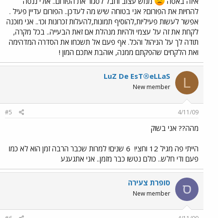
איזה באסה
ממש עצוב וחבל לסגור את הפורום.. אולי ננסה
להחיות את הפורום? אני בטוחה שיש מה לעדכן.. הפורום עדיין פעיל .
אפשר לעשות פעיליות,להוסיף תמונות,להעלות זכרונות וכו'.. אני מוכנה
לקחת את זה על עצמי ולהיות מנהלת אם זאת הבעייה.. בכל מקרה,
תודה לך על הניהול והכל. אף פעם אל תשכחו את הסדרה המדהימה
ואת הלקחים שהפקתם ממנה, אוהבת אתכם המון !
LuZ De EsT®eLLaS
L
New member
#5
4/11/09
מהה?? אני בשוק
הייתי פה מגיל 12 וחצי!
6 שנים! למרות שכבר הרבה זמן הוא לא כמו
פעם ודי חלש.. כולם נטשו כבר מזמן.. אני אתגעגע
סופרת צעירה
ס
New member