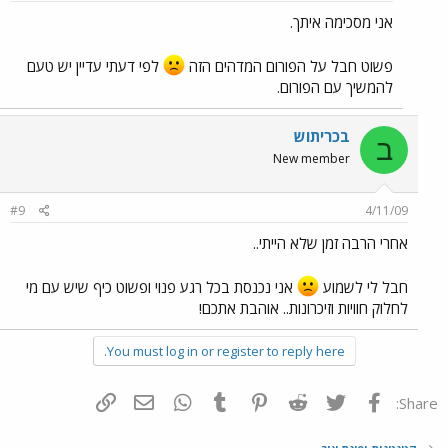
אני מסכימה איתך.
פשוט חבל על הפורום המדהים הזה
לפי דעתי עדיין יש טעם
להמשיך עם הפורום.
בכריתוש
ב
New member
#9
4/11/09
אחרי הרבה זמן שלא הייתי..
חבל לי לשמוע
אני נכנסת בכל רגע פנוי ופשוט כיף שיש עם מי
לחלוק חוויות וזיכרונות.. אוהבת אתכם!
You must log in or register to reply here.
פייסבוק
Twitter
Reddit
Pinterest
Tumblr
WhatsApp
דואר אלקטרוני
הוסף קישור
Share: