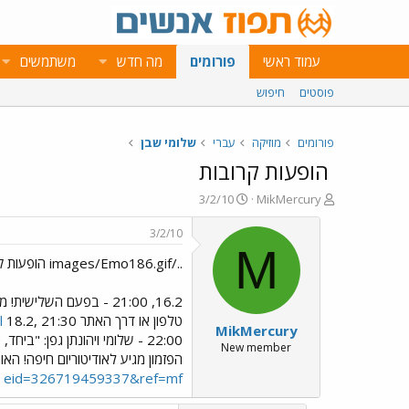
עמוד ראשי
פורומים
מה חדש
משתמשים
פוסטים
חיפוש
פורומים
מוזיקה
עברי
שלומי שבן
הופעות קרובות
פ
פ
3/2/10
MikMercury
ו
ו
ת
ר
3/2/10
ח
ס
M
../images/Emo186.gif הופעות קרובות ../images/Emo183.gif
ה
ם
נ
ב
ו
ת
ש
א
טלפון או דרך האתר
l
MikMercury
א
ר
22:00 - שלומי ויהונתן גפן: "ביחד, כרגע" - מופע משותף ברדיו בר, קיבוץ בית קשת. לוח ההופעות ברדיו בר:
י
New member
הפזמון מגיע לאודיטוריום חיפה! האור
ך
eid=326719459337&ref=mf