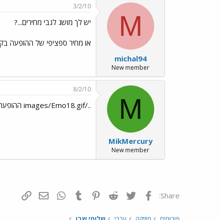
3/2/10
M
יש לך מושג לגבי מחירים...?
או מחיר ספציפי של ההופעה בקי
michal94
New member
8/2/10
M
../images/Emo18.gif ההופעה בחיפה נדחתה ל-8.4../images/Emo70.gif
MikMercury
New member
פייסבוק
Twitter
Reddit
Pinterest
Tumblr
WhatsApp
דואר אלקטרונ
הוסף קי
Share:
פורומים
מוזיקה
עברי
שלומי שבן