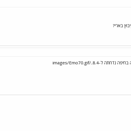
בוץ בארי?
י
שור