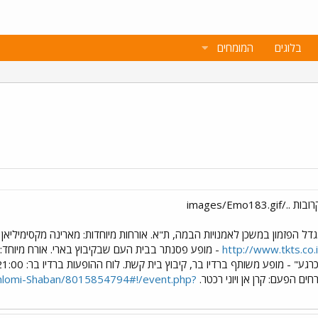
בלוגים
המומחים
http://www.tkts.co.i
חים הפעם: קרן אן ויוני רכטר.
hlomi-Shaban/8015854794#!/event.php?