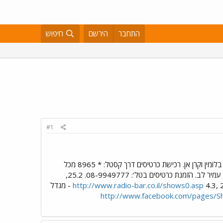
התחבר
הירשם
חיפוש
#1
16.2, 21:00 - בפעם השלישית! מגדל הפזמון במשכן לאמנויות הבמה, ת"א. אורחות מיוחדות: מארינה מקסימיליאן בלומין וקרן אן. רכישת כרטיסים דרך קסטל: * 8965 מכל
18.2, 21:30 - מופע פסנתר בבית העם שבקיבוץ בארי. אורח מיוחד: עמיר לב. הזמנת כרטיסים בטל': 08-9949777. 25.2,
http://www.radio-bar.co.il/shows0.asp
4.3, 21:00 - מגדל
http://www.facebook.com/pages/S