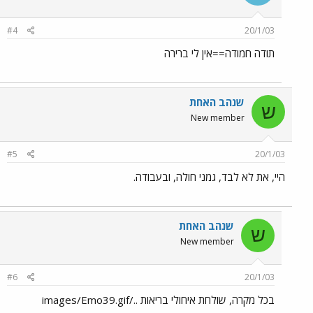
#4
20/1/03
תודה חמודה==אין לי ברירה
שנהב האחת
ש
New member
#5
20/1/03
היי, את לא לבד, גמני חולה, ובעבודה.
שנהב האחת
ש
New member
#6
20/1/03
בכל מקרה, שולחת איחולי בריאות ../images/Emo39.gif