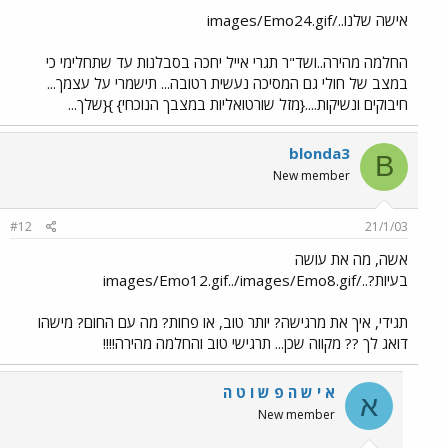
אישה שלנו../images/Emo24.gif
החלמה מהירה..ושד"ר תגרי אייל יחכה בסבלנות עד שתחלימי כי
במצב של חולי גם המסיכה נעשית רטובה... תישמרי על עצמך...
חיבוקים ונשיקות....{מזל שורטואליות במצבך הנוכחי} }{שלך...
blonda3
B
New member
#12
21/1/03
אשה, מה את עושה
בעיות?../images/Emo12.gif../images/Emo8.gif
תגידי, איך את מרגישה? יותר טוב, או פחות? מה עם החום? מישהו
דואג לך ?? מקווה שכן... תרגישי טוב והחלמה מהירה!!!!
א י ש ה פ ש ו ט ה
א
New member