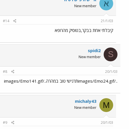
א
New member
#14
21/1/03
קיבלתי אחת בבקר,בטוסיק מהרופא
spidi2
S
New member
#8
20/1/03
../images/Emo24.gifתרגישי טוב במהרה../images/Emo141.gif
michaly43
M
New member
#9
20/1/03