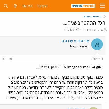
התחבר
הירשם
גרושים גרושות
הכל התהפך בשניה,,,,
פ
פ
א י ש ה פ ש ו ט ה
20/1/03
ו
ו
ת
ר
א י ש ה פ ש ו ט ה
א
ח
ס
New member
ה
ם
נ
ב
ו
ת
#1
20/1/03
ש
א
א
ר
../images/Emo184.gifהכל התהפך בשניה,,,,
י
ך
כתבתי בוקר טוב,מוקדם בבקר, לבושה לנסיעה לעבודה, גם שחשתי
ברע, אבל תוך דקות ההרגשה החמירה, התקפלתי לשתיים,מכאבים
כנראה דלקת באיזה מקום, התקשרתי לעבודה,והודעתי, בטח השתווץ
הרופא שלי,, אבל אני יותר חשובה מהעבודה, נכנסתי לפיג´מה,בכיתי,
לא נעים להיות חולה,ןלבד אז שאבריא מהר, בינתתים אנוח לי, אישונת