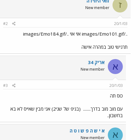
זואי היחידה
ז
New member
#2
20/1/03
../images/Emo101.gif אוי אוי ../images/Emo184.gif
תרגישי טוב במהרה אישה
אריק 34
א
New member
#3
20/1/03
כוס תה
עם מוב מוב בדרך........
(בגיפ של שני2) אני מבין שאייס לא בא
בחשבון..
א י ש ה פ ש ו ט ה
א
New member