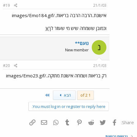
#19
21/1/03
אישונת..הרבה הרבה בריאות../images/Emo184.gif
וכמובן ששמחה שיש מי שעוזר לך}{
נועם**
נ
New member
#20
21/1/03
רק בריאות ושמחה אישונת מתוקה../images/Emo23.gif
Last
1 of 2
הבא
You must log in or register to reply here.
פייסבוק
Twitter
Reddit
Pinterest
Tumblr
WhatsApp
דואר אלקטרוני
הוסף קישור
Share:
גרושים גרושות