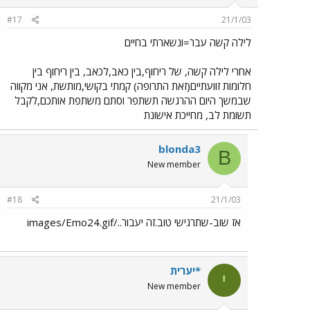
#17
21/1/03
לילה קשה עבר=ונשארתי בחיים
אחרי לילה קשה, של ריחוף,בין כאב,לכאב, בין ריחוף בין
חלומות זוועתיים(זאת התרופה) קמתי בקושי,מותשת, אני מקווה
שבמשך היום ההרגשה תשתפר וסתם משתפת אותכם,לקבל
תשומת לב, מחייכת אישונת
blonda3
B
New member
#18
21/1/03
אז שוב-שתרגישי טוב.זה יעבור../images/Emo24.gif
*יערית
י
New member