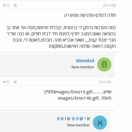
#13
21/1/03
תודה לכולם=מרגישה ממש רע
כמה מערכות נדפקו לי בו זמנית, קיבלתי תרופות,מפה ועד אחר כך
בהוראה שאם המצב יחריף,לפנות מיד לבית חולים, אז ככה שד"ר
תגרי יסבול קצת,,, ושאני אבריא מהר, חברות,דואגות לי, והבת
הקטנה רפואה שלמה לאישונת,מתוקונת
blonda3
B
New member
#15
21/1/03
אויש............/images/Emo10.gifתחזיקי
מעמד../images/Emo140.gif
א י ש ה פ ש ו ט ה
א
New member