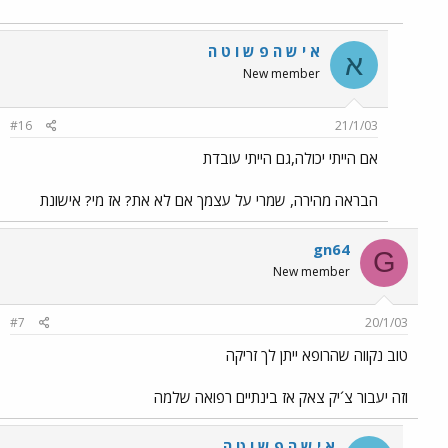
א י ש ה פ ש ו ט ה
א
New member
#16
21/1/03
אם הייתי יכולה,גם הייתי עובדת
הבראה מהירה, שמרי על עצמך אם לא את? אז מי? אישונת
gn64
G
New member
#7
20/1/03
טוב נקווה שהרופא ייתן לך זריקה
וזה יעבור צ´יק צאק אז בינתיים רפואה שלמה
א י ש ה פ ש ו ט ה