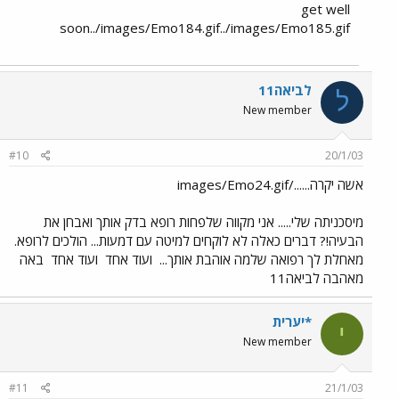
get well
soon../images/Emo184.gif../images/Emo185.gif
לביאה11
ל
New member
#10
20/1/03
אשה יקרה....../images/Emo24.gif
מיסכניתה שלי..... אני מקווה שלפחות רופא בדק אותך ואבחן את
הבעיה!? דברים כאלה לא לוקחים למיטה עם דמעות... הולכים לרופא.
מאחלת לך רפואה שלמה אוהבת אותך...
ועוד אחד
ועוד אחד
באה
מאהבה לביאה11
*יערית
י
New member
#11
21/1/03