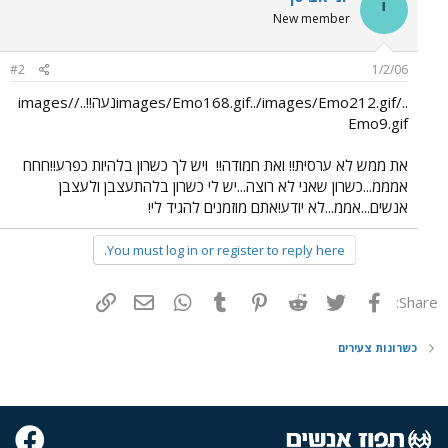
י
New member
#2
1/2/06
../images/Emo168.gif../images/Emo212.gifנעה!!../images/
Emo9.gif
את ממש לא ערסית!! ואת חמודה!!
ויש לך כשרון בלהיות כפרע!!חחח
אמממ...כשרון שאני לא רוצה...יש לי כשרון בלהתעצבן ולעצבן
אנשים...אממ...לא יודע!אתם מוזמנים להגיד לי!
You must log in or register to reply here.
פייסבוק
Twitter
Reddit
Pinterest
Tumblr
WhatsApp
דואר אלקטרוני
הוסף קישור
Share:
כשרונות צעירים