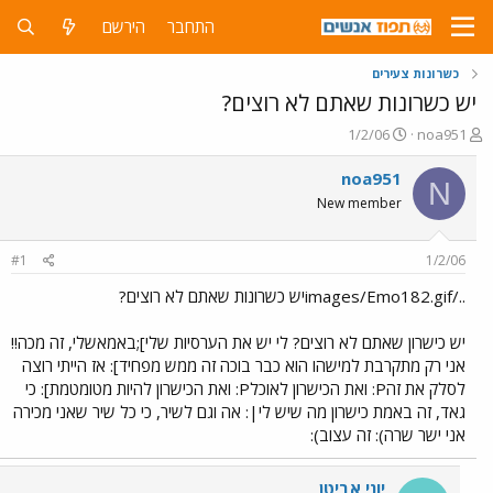
התחבר
הירשם
כשרונות צעירים
יש כשרונות שאתם לא רוצים?
פ
פ
1/2/06
noa951
ו
ו
ת
ר
noa951
N
ח
ס
New member
ה
ם
נ
ב
ו
ת
#1
1/2/06
ש
א
א
ר
../images/Emo182.gifיש כשרונות שאתם לא רוצים?
י
ך
יש כישרון שאתם לא רוצים? לי יש את הערסיות שלי];באמאשלי, זה מכה!!
אני רק מתקרבת למישהו הוא כבר בוכה זה ממש מפחיד]: אז הייתי רוצה
לסלק את זהP: ואת הכישרון לאוכלP: ואת הכישרון להיות מטומטמת]: כי
גאד, זה באמת כישרון מה שיש לי|: אה וגם לשיר, כי כל שיר שאני מכירה
אני ישר שרה): זה עצוב):
יוני אביטן