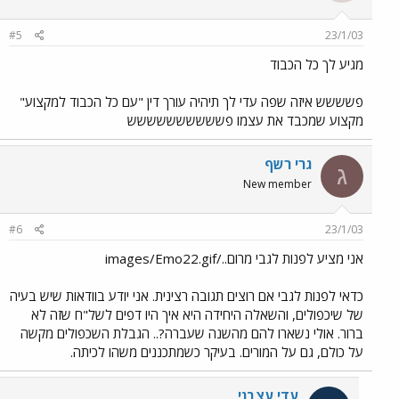
#5
23/1/03
מגיע לך כל הכבוד
פשששש איזה שפה עדי לך תיהיה עורך דין "עם כל הכבוד למקצוע"
מקצוע שמכבד את עצמו פשששששששששש
גרי רשף
ג
New member
#6
23/1/03
אני מציע לפנות לגבי מרום../images/Emo22.gif
כדאי לפנות לגבי אם רוצים תגובה רצינית. אני יודע בוודאות שיש בעיה
של שיכפולים, והשאלה היחידה היא איך היו דפים לשל"ח שזה לא
ברור. אולי נשארו להם מהשנה שעברה?.. הגבלת השכפולים מקשה
על כולם, גם על המורים. בעיקר כשמתכננים משהו לכיתה.
עדי עצבני