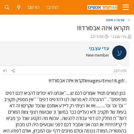
התחבר
הירשם
עירוני ג חיפה
תקראו איזה אבסורד!!!
פ
פ
עדי עצבני
22/1/03
ו
ו
ת
ר
עדי עצבני
ע
ח
ס
New member
ה
ם
נ
ב
ו
ת
#1
22/1/03
ש
א
א
ר
../images/Emo18.gifתקראו איזה אבסורד!!!
י
ך
נכון המורים תמיד אומרים לכם ש.....´´אנחנו לא יכולים להביא לכם דפים
מודפסים´´.. ´´ההנהלה לא מרשה לנו להדפיס דפים´´ ´´אין מספיק תקציב
´´ וכו´ וכו´ וכו´...........!!!!! אז רציתי רק ליידע אותכם שהכל שקרים!! זה לא
בעיות של תקציב ולא נעליים כבר במשך 3 שבועות רצוף צוות המורים
לשל´´ח מחלק לנו דפי עבודה להגשה.. עכשיו מה הקטע שכל כך מביא
לי קריזה?!?!? אז הנה אני אסביר לכם לפני שבועיים היה לנו מבחן
בהסטוריה..המורה נכנסה וכולם מחכים לדף עם המבחן, אולם לפתע היא