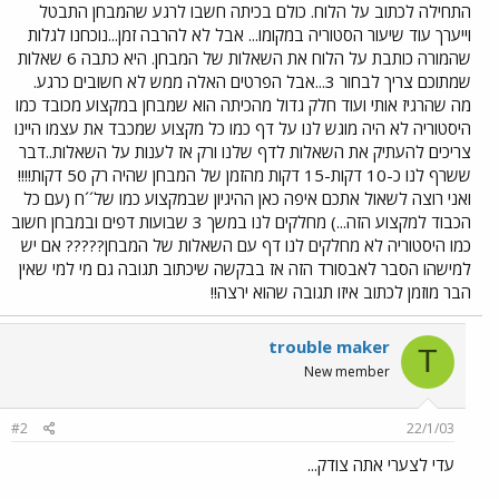
התחילה לכתוב על הלוח. כולם בכיתה חשבו לרגע שהמבחן התבטל
וייערך עוד שיעור הסטוריה במקומו... אבל לא להרבה זמן...נוכחנו לגלות
שהמורה כותבת על הלוח את השאלות של המבחן. היא כתבה 6 שאלות
שמתוכם צריך לבחור 3...אבל הפרטים האלה ממש לא חשובים כרגע.
מה שהרגיז אותי ועוד חלק גדול מהכיתה הוא שמבחן במקצוע מכובד כמו
היסטוריה לא היה מוגש לנו על דף כמו כל מקצוע שמכבד את עצמו היינו
צריכים להעתיק את השאלות לדף שלנו ורק אז לענות על השאלות..דבר
ששרף לנו כ-10 דקות-15 דקות מהזמן של המבחן שהיה רק 50 דקות!!!!
ואני רוצה לשאול אתכם איפה כאן ההיגיון שבמקצוע כמו של´´ח (עם כל
הכבוד למקצוע הזה...) מחלקים לנו במשך 3 שבועות דפים ובמבחן חשוב
כמו היסטוריה לא מחלקים לנו דף עם השאלות של המבחן????? אם יש
למישהו הסבר לאבסורד הזה אז בבקשה שיכתוב תגובה גם מי למי שאין
הבר מוזמן לכתוב איזו תגובה שהוא ירצה!!
trouble maker
T
New member
#2
22/1/03
עדי לצערי אתה צודק...