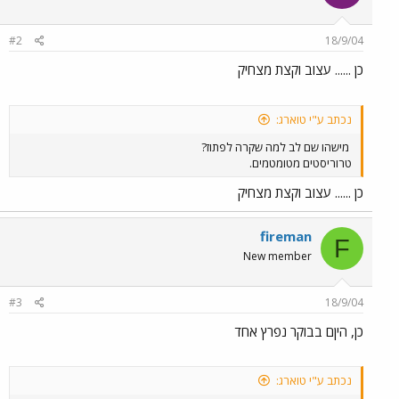
#2
18/9/04
כן ...... עצוב וקצת מצחיק
נכתב ע"י טוארג:
מישהו שם לב למה שקרה לפתוז?
טרוריסטים מטומטמים.
כן ...... עצוב וקצת מצחיק
fireman
F
New member
#3
18/9/04
כן, היןם בבוקר נפרץ אחד
נכתב ע"י טוארג: