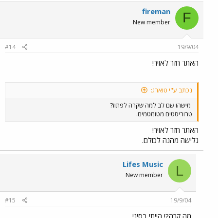
fireman
F
New member
#14
19/9/04
האתר חזר לאויר!
נכתב ע"י טוארג:
מישהו שם לב למה שקרה לפתוז?
טרוריסטים מטומטמים.
האתר חזר לאויר!
גלישה מהנה לכולם.
Lifes Music
L
New member
#15
19/9/04
מה קרה?! הייתי בסיני....