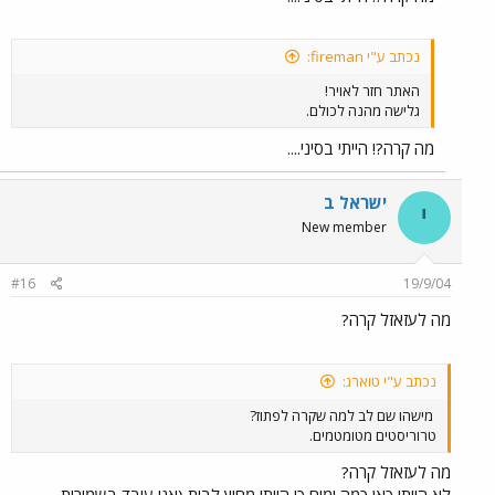
נכתב ע"י fireman:
האתר חזר לאויר!
גלישה מהנה לכולם.
מה קרה?! הייתי בסיני....
ישראל ב
י
New member
#16
19/9/04
מה לעזאזל קרה?
נכתב ע"י טוארג:
מישהו שם לב למה שקרה לפתוז?
טרוריסטים מטומטמים.
מה לעזאזל קרה?