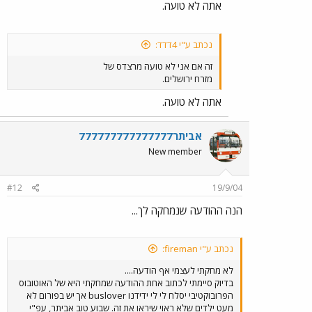
אתה לא טועה.
נכתב ע"י 4דדד:
זה אם אני לא טועה מרצדס של
מזרח ירושלים.
אתה לא טועה.
אביתר777777777777777
New member
#12
19/9/04
הנה ההודעה שנמחקה לך...
נכתב ע"י fireman:
לא מחקתי לעצמי אף הודעה....
בדיוק סיימתי לכתוב אחת ההודעה שמחקתי היא של האוטובוס
הפרובוקטיבי יסלח לי לי ידידנו buslover אך יש בפורום לא
מעט ילדים שלא ראוי שיראו את זה. שבוע טוב אביתר, עפ"י