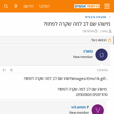
התחבר
הירשם
תחבורה ציבורית
מישהו שם לב למה שקרה לפתוז?
פ
פ
טוארג
18/9/04
ו
ו
ת
ר
הנושא נעול.
ח
ס
ה
ם
טוארג
ט
נ
ב
New member
ו
ת
ש
א
א
ר
#1
18/9/04
י
ך
../images/Emo18.gifמישהו שם לב למה שקרה לפתוז?
מישהו שם לב למה שקרה לפתוז?
טרוריסטים מטומטמים.
vitamin P
V
New member