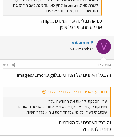
לשרת מאת: fireman לחץ כאן על מנת לעבור לתגובה
החדשה בברכה, צוות תפוז אנשים
כנראה נבלעה ע"י המערכת....קורה
אני לא מחקתי בכל אופן
vitamin P
V
New member
#9
19/9/04
זה בכל האתרים של הפורומים../images/Emo13.gif
נכתב ע"י אביתר777777777777777:
ערן: הספקתי לראות את ההודעה שלך
שמחקת לעצמך. אני עדיין לא מוציא מכלל אפשרות את מה
שכתבתי לעיל. כל מי שנדחה לפתוז, הוא בגדר חשוד.
זה בכל האתרים של הפורומים
פתוזים למינהם?