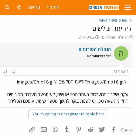
התחבר
הירשם
נפגעי ביטוח לאומי
לידיעת הגולשים
פ
פ
הנהלת הפורומים
21/10/02
ו
ו
ת
ר
הנהלת הפורומים
ה
ח
ס
Administrator
ה
ם
נ
ב
ו
ת
#1
21/10/02
ש
א
א
ר
../images/Emo18.gifלידיעת הגולשים../images/Emo18.gif
י
ך
עקב שידרוג המערכות באתר תפוז אנשים, לא תפעל מערכת הפורומים
החל מהשעה 01:30 לפנות בוקר למשך מספר שעות. עימכם הסליחה
You must log in or register to reply here.
פייסבוק
Twitter
Reddit
Pinterest
Tumblr
WhatsApp
דואר אלקטרוני
הוסף קישור
Share: