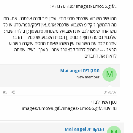
../images/Emo55.gif עונה נה נה P:
מהו שיר השבוע שלכם? סרט הודי- עידן יניב ודנה אינטרנ.. אמ.. חח
מה ההמשך ? קליפ השבוע שלכם? אממ..אין דיסק/ספר/סרט או כל
משו אחר שעשו לכם את השבוע? משפחת סימפסון :] בילוי השבוע
שלכם? נסיעה לחוף הבונים :] תכנית השבוע שלכם? -- הדבר
שהרס לכם את השבוע? אין משהו שאתם מחכים שיקרה בשבוע
הבא? --- שמחים לחזור לבצפר? אממ . בערך.. כאילו שמחה
לראות את החברים
Mai angel המקורית
M
New member
#5
31/8/07
נכון השיר לבדי
מדהים!!../images/Emo99.gif../images/Emo66.gif
Mai angel המקורית
M