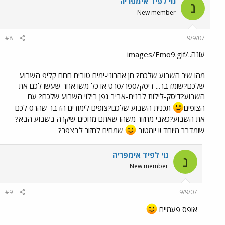
נוי לפיד אימפריה
נ
New member
#8
9/9/07
עונה../images/Emo9.gif
מהו שיר השבוע שלכם? חן אהרוני-ימים טובים חחח קליפ השבוע
שלכם?שומדבר... דיסק/ספר/סרט או כל משו אחר שעשו לכם את
השבוע?דיסק-לילות לבנים-אביב גפן בילוי השבוע שלכם? עם
הצופים
תכנית השבוע שלכם?צופים לימודים הדבר שהרס לכם
את השבוע?כאבי מחזור משהו שאתם מחכים שיקרה בשבוע הבא?
שומדבר מיוחד !! יומטוב
שמחים לחזור לבצפר?
נוי לפיד אימפריה
נ
New member
#9
9/9/07
אופס פעמיים