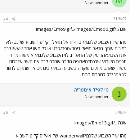
New member
#4
31/8/07
עונה../images/Emo9.gif../images/Emo66.gif
מהו שיר השבוע שלכם?לבדי-הראל מויאל
קליפ השבוע שלכם?לא
כמירים אותך-הראל מויאל דיסק/ספר/סרט או כל משו אחר שעשו לכם
את השבוע?הדיסק של הראל
בילוי השבוע שלכם?לא משהו מיוחד
תכנית השבוע שלכם?האלופה הדבר שהרס לכם את השבוע?כלום
משהו שאתם מחכים שיקרה בשבוע הבא?לבינתיים אין שמחים לחזור
לבצפר?רק לחברות חחח
נוי לפיד אימפריה
נ
New member
#6
2/9/07
עונה ../images/Emo13.gif
מהו שיר השבוע שלכם?wonderwall של אואזיס קליפ השבוע