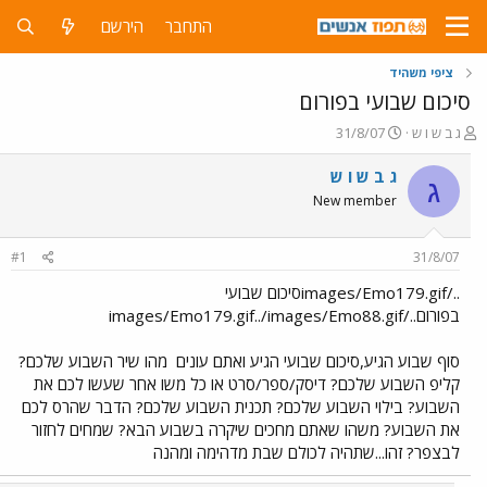
התחבר
הירשם
ציפי משהיד
סיכום שבועי בפורום
פ
פ
ג ב ש ו ש
31/8/07
ו
ו
ת
ר
ג ב ש ו ש
ג
ח
ס
New member
ה
ם
נ
ב
ו
ת
#1
31/8/07
ש
א
א
ר
../images/Emo179.gifסיכום שבועי
י
בפורום../images/Emo179.gif../images/Emo88.gif
ך
סוף שבוע הגיע,סיכום שבועי הגיע ואתם עונים
מהו שיר השבוע שלכם?
קליפ השבוע שלכם? דיסק/ספר/סרט או כל משו אחר שעשו לכם את
השבוע? בילוי השבוע שלכם? תכנית השבוע שלכם? הדבר שהרס לכם
את השבוע? משהו שאתם מחכים שיקרה בשבוע הבא? שמחים לחזור
לבצפר? זהו...שתהיה לכולם שבת מדהימה ומהנה