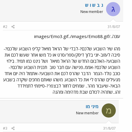
ג ב ש ו ש
ג
New member
#2
31/8/07
עונה../images/Emo3.gif../images/Emo88.gif
מהו שיר השבוע שלכם?-לבדי של הראל מויאל קליפ השבוע שלכם?-
סיבה לעזוב-יוני בלוך דיסק/ספר/סרט או כל משו אחר שעשו לכם את
השבוע?-האלבום החדש של הראל מויאל
ושל נינט כמו תמיד. בילוי
השבוע שלכם?-אממ..פגישה עם חבר טוב
תכנית השבוע שלכם?-
כוכב נולד-הגמר
הדבר שהרס לכם את השבוע?-אתמול היה יום אחד
מגעילים שהרס לי את כל השבוע. משהו שאתם מחכים שיקרה בשבוע
הבא?-שיעבור מהר.. שמחים לחזור לבצפר?-סיימתי לתמידדד
זהו...שתהיה לכולם שבת מדהימה ומהנה
מיני מו
מ
New member
#3
31/8/07