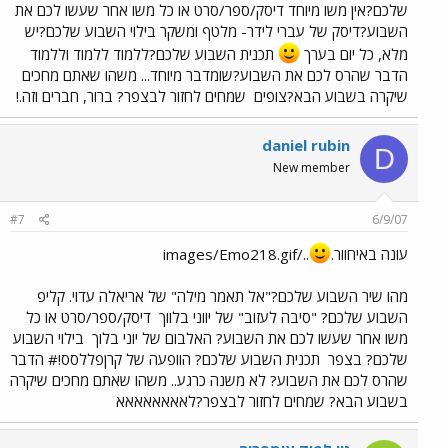
שלכם?אין משו מיוחד דיסק/ספר/סרט או כל משו אחר שעשו לכם את
השבוע?דיסק של עברי לידר- מלטף ומשקר בילוי השבוע שלכם?יש
מלא, כל יום בערך
תכנית השבוע שלכם?ללמוד ללמוד וללמוד
הדבר שהרס לכם את השבוע?שומדבר מיוחד... משהו שאתם מחכים
שיקרה בשבוע הבא?צופים
שמחים לחזור לבצפר? ברור, חברים וזה.!
daniel rubin
D
New member
#7
6/9/07
עונה באיחוור.
../images/Emo218.gif
מהו שיר השבוע שלכם?"אל תאמר מילה" של אריאלה עדוי. קליפ
השבוע שלכם? "סיבה לעזוב" של יווני בלווך
דיסק/ספר/סרט או כל
משו אחר שעשו לכם את השבוע? האלבום של יוני בלוך
בילוי השבוע
שלכם? בצפר
תכנית השבוע שלכם? הוופעה של קרןפללסס!# הדבר
שהרס לכם את השבוע? לא משנה כרגע.. משהו שאתם מחכים שיקרה
בשבוע הבא? שמחים לחזור לבצפר?לאאאאאאאא