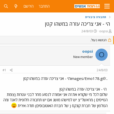
התחבר
הירשם
תחבורה ציבורית
הי - אני צריכה עזרה במשהו קטן
פ
פ
24/8/03
oopsi
ו
ו
ת
ר
הנושא נעול.
ח
ס
ה
ם
oopsi
O
נ
ב
New member
ו
ת
ש
א
א
ר
#1
24/8/03
י
ך
../images/Emo178.gifהי - אני צריכה עזרה במשהו קטן
הי - אני צריכה עזרה במשהו קטן
שלום לכל מי שקורא את זה אני אמורה לנסוע מחר לבני עטרות (צומת
הטייסים ) מראשל"צ יש למישהו מושג אם יש תחבורה חלופית לאגד ומה
הטלפון של חברת קונקס ( של חברת האוטובוסים) תודה אירית