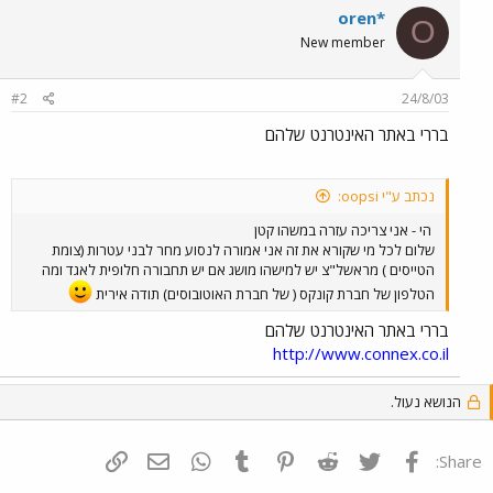
oren*
O
New member
#2
24/8/03
בררי באתר האינטרנט שלהם
נכתב ע"י oopsi:
הי - אני צריכה עזרה במשהו קטן
שלום לכל מי שקורא את זה אני אמורה לנסוע מחר לבני עטרות (צומת
הטייסים ) מראשל"צ יש למישהו מושג אם יש תחבורה חלופית לאגד ומה
הטלפון של חברת קונקס ( של חברת האוטובוסים) תודה אירית
בררי באתר האינטרנט שלהם
http://www.connex.co.il
הנושא נעול.
פייסבוק
Twitter
Reddit
Pinterest
Tumblr
WhatsApp
דואר אלקטרוני
הוסף קישור
Share: