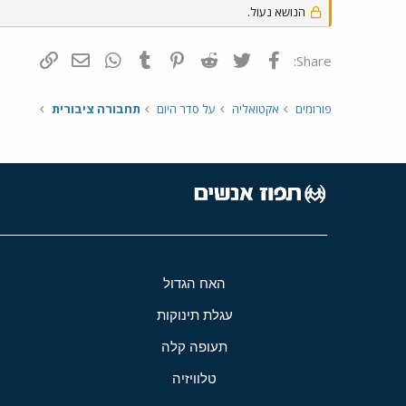
הנושא נעול.
פייסבוק
Twitter
Reddit
Pinterest
Tumblr
WhatsApp
דואר אלקטרונ
הוסף קי
Share:
פורומים
אקטואליה
על סדר היום
תחבורה ציבורית
האח הגדול
עגלת תינוקות
תעופה קלה
טלוויזיה