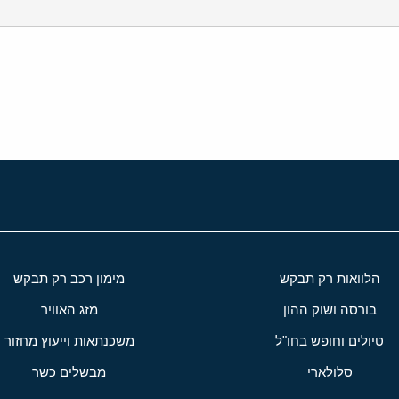
י
שור
הלוואות רק תבקש
מימון רכב רק תבקש
בורסה ושוק ההון
מזג האוויר
טיולים וחופש בחו"ל
משכנתאות וייעוץ מחזור
סלולארי
מבשלים כשר