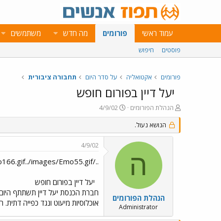
עמוד ראשי
פורומים
מה חדש
משתמשים
פוסטים
חיפוש
פורומים
אקטואליה
על סדר היום
תחבורה ציבורית
יעל דיין בפורום חופש
פ
פ
הנהלת הפורומים
4/9/02
ו
ו
ת
הנושא נעול.
ר
ח
ס
ה
ם
4/9/02
נ
ב
ה
ו
ת
../images/Emo166.gif../images/Emo55.gif יעל דיין בפורום חופש
ש
א
א
ר
יעל דיין בפורום חופש
י
חברת הכנסת יעל דיין תשתתף היום
ך
הנהלת הפורומים
אוכלוסיות מיעוט ונגד כפייה דתית. הגולשים מוזמני
Administrator