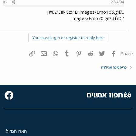
#2
27/4/04
../images/Emo165.gifיום עצמאות שמייח
לכולם../images/Emo70.gif
You must log in or register to reply here.
פייסבוק
Twitter
Reddit
Pinterest
Tumblr
WhatsApp
דואר אלקטרוני
הוסף קישור
Share:
כריסטינה אגילרה
האח הגדול