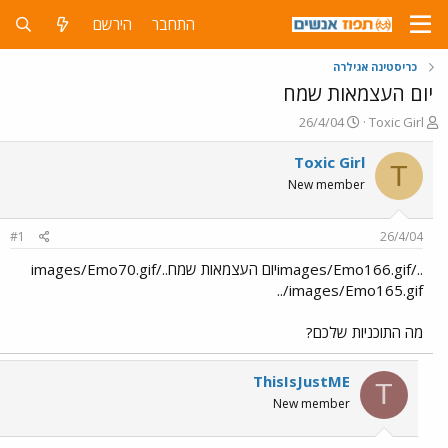
התחבר
הירשם
כריסטינה אגילרה
יום העצמאות שמח
פ
פ
26/4/04
Toxic Girl
ו
ו
ת
ר
Toxic Girl
T
ח
ס
New member
ה
ם
נ
ב
ו
ת
#1
26/4/04
ש
א
א
ר
../images/Emo166.gifיום העצמאות שמח../images/Emo70.gif
י
../images/Emo165.gif
ך
מה התוכניות שלכם?
ThisIsJustME
T
New member