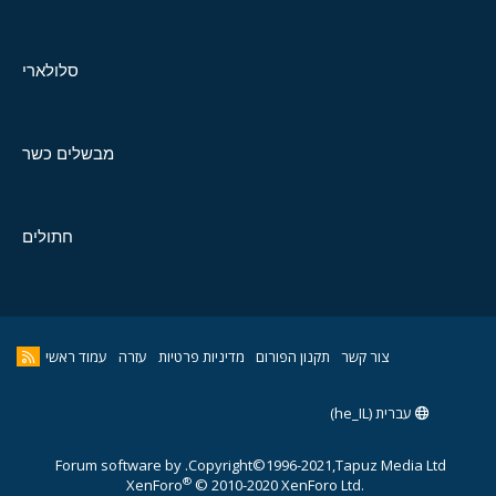
סלולארי
מבשלים כשר
חתולים
צור קשר
תקנון הפורום
מדיניות פרטיות
עזרה
עמוד ראשי
עברית (he_IL)
Forum software by
Copyright©1996-2021,Tapuz Media Ltd.
®
XenForo
© 2010-2020 XenForo Ltd.