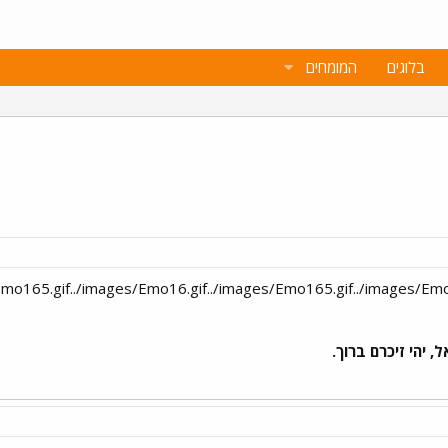
בלוגים
המומחים
/Emo165.gif../images/Emo16.gif../images/Emo165.gif../images/Em
, יהי זיכרם ברוך.