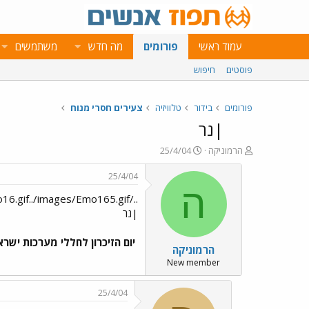
עמוד ראשי
פורומים
מה חדש
משתמשים
פוסטים
חיפוש
פורומים
בידור
טלוויזיה
צעירים חסרי מנוח
|נר
פ
פ
הרמוניקה
25/4/04
ו
ו
ת
ר
25/4/04
ח
ס
ה
o16.gif../images/Emo165.gif
ה
ם
נ
ב
|נר
ו
ת
ש
א
יום הזיכרון לחללי מערכות ישראל
הרמוניקה
א
ר
י
New member
ך
25/4/04