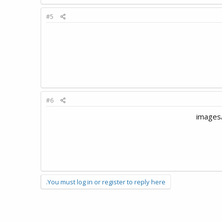
#5
#6
You must log in or register to reply here.