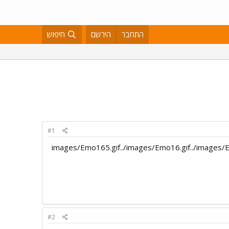
התחבר
הירשם
חיפוש
#1
../images/Emo165.gif../images/Emo16.gif../images
#2