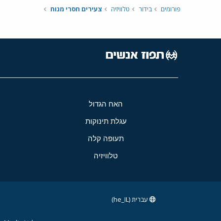
פורומים
בידור
טלוויזיה
צעירים חסרי מנוח
האח הגדול
עגלת תינוקות
תעופה קלה
טלוויזיה
עברית (he_IL)