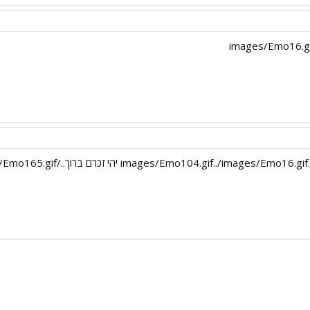
י
שור