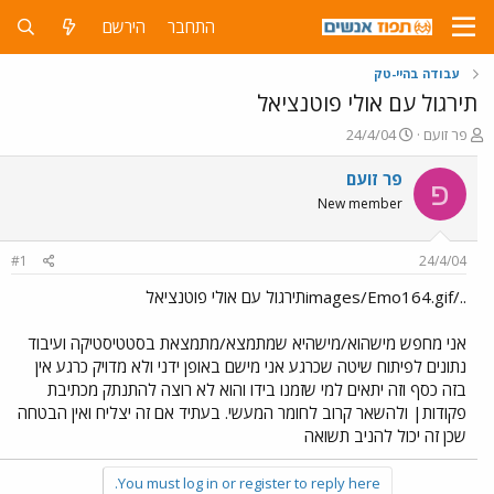
התחבר
הירשם
עבודה בהיי-טק
תירגול עם אולי פוטנציאל
פ
פ
פר זועם
24/4/04
ו
ו
ת
ר
פר זועם
פ
ח
ס
New member
ה
ם
נ
ב
ו
ת
#1
24/4/04
ש
א
א
ר
../images/Emo164.gifתירגול עם אולי פוטנציאל
י
ך
אני מחפש מישהוא/מישהיא שמתמצא/מתמצאת בסטטיסטיקה ועיבוד
נתונים לפיתוח שיטה שכרגע אני מישם באופן ידני ולא מדויק כרגע אין
בזה כסף וזה יתאים למי שזמנו בידו והוא לא רוצה להתנתק מכתיבת
פקודות| ולהשאר קרוב לחומר המעשי. בעתיד אם זה יצליח ואין הבטחה
שכן זה יכול להניב תשואה
You must log in or register to reply here.