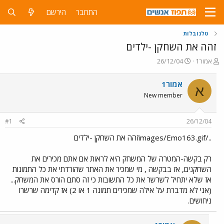
התחבר
הירשם
טלנובלות
זהה את השחקן -ילדים
פ
פ
אמור1
26/12/04
ו
ו
ת
ר
אמור1
א
ח
ס
New member
ה
ם
נ
ב
ו
ת
#1
26/12/04
ש
א
א
ר
../images/Emo163.gifזהה את השחקן -ילדים
י
ך
רק בקשה-המטרה של המשחק היא לראות אם אתם מכירים את
השחקנים, אז בבקשה , מי שמכיר את האתר שהורדתי את כל התמונות
אז שלא יתחיל לשרשר את כל התשובות כי זה סתם הורס את המשחק...
(אני לא מדברת על אילה שמכירים תמונה 1 או 2) אז קדימה שרשרו
ניחושים.