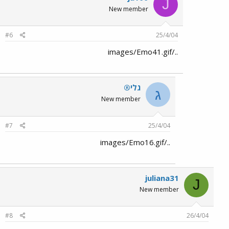
J
New member
#6
25/4/04
../images/Emo41.gif
גלי®
ג
New member
#7
25/4/04
../images/Emo16.gif
juliana31
J
New member
#8
26/4/04