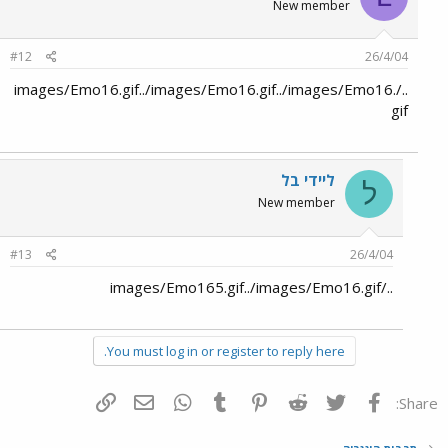
New member
#12
26/4/04
../images/Emo16.gif../images/Emo16.gif../images/Emo16.
gif
ליידי בל
ל
New member
#13
26/4/04
../images/Emo165.gif../images/Emo16.gif
You must log in or register to reply here.
פייסבוק
Twitter
Reddit
Pinterest
Tumblr
WhatsApp
דואר אלקטרוני
הוסף קישור
Share: