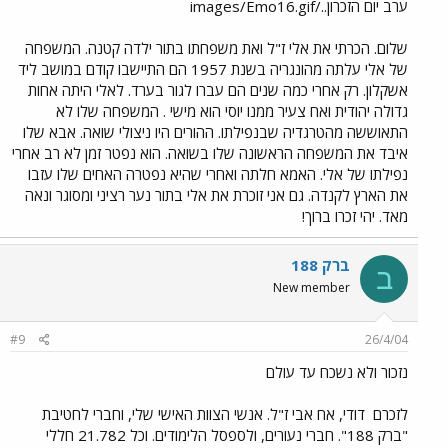
ערב יום הזכרון../images/Emo16.gif
שלום. הכרתי את אלי ז"ל ואת משפחתו בתור ילדה קטנה. המשפחה
של אלי עלתה מהונגריה בשנת 1957 הם התיישבו קודם במושב ליד
אשקלון. רק אחרי כמה שנים הם עברו לגור בערד. לאלי היתה אחות
גדולה יהודית ואח צעיר ממנו יוסי הוא מישי . המשפחה שלו לא
התאוששה מהטרגדיה שבנפילתו. ההורים היו ניצולי שואה. אבא שלו
איבד את המשפחה הראשונה שלו בשואה. הוא נפטר זמן לא רב אחרי
נפילתו של אלי. האמא חלתה ואחרי שהיא נפטרה האחים שלו עזבו
את הארץ לקנדה. גם אני זוכרת את אלי בתור נער רציני ומסוגר ונאה
מאד. יהי זכרו ברוך!
ברק 188
ב
New member
#9
26/4/04
נזכור ולא נשכח עד עולם
לזכרם
דודי, אח אבי ז"ל. אנשי הצוות האישי שלי, וחברי לחטיבת
"ברק 188". חברי נעורים, ולספסל הלימודים. וכל 21.782 חללי