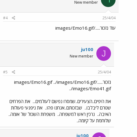
New member
#4
25/4/04
עוד נזכור...../images/Emo16.gif
ju100
J
New member
#5
25/4/04
נזכור....../images/Emo16.gif ../images/Emo16.gif
../images/Emo41.gif
את היפים..הצעירים..שמסרו נפשם לעולמים...
את הפרחים
שטרם ליבלבו..
שבזכותם..אנחנו פה!..
את ניפגעי פעולות
האיבה..
נרכין ראש למשפחה..
משפחת השכול של אומה..
שלוחמת על קיומה..
ju100