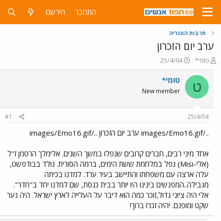
התחבר
הירשם
תרבות הונגריה
ערב יום הזכרון
פ
פ
טומי*
25/4/04
ו
ו
ת
ר
טומי*
ט
ח
ס
New member
ה
ם
נ
ב
ו
ת
#1
25/4/04
ש
א
א
ר
../images/Emo16.gif ערב יום הזכרון ../images/Emo16.gif
י
ך
אחד מיני רבים, חברים קרובים שנפלו במשך השנים. אלימלך הרטמן ז"ל
(אלי-Misi) נפל במלחמת ששת הימים, ברמה הסורית. נולד בבודפשט,
עלה ארצה עם משפחתו והתיישב בעיר ערד. למדנו בכיתה
מגבילה..המפגשים בינינו היו יותר בבית כנסת, שם למדנו יחד ב"חדר".
אלי היה ציוני גדול,זוכר כמה הוא דיבר על העלייה לארץ ישראל. היה נער
שקט ומופנם. יהיה זכרו ברוך!